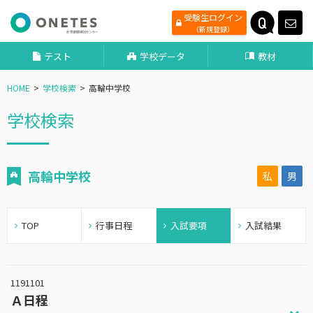
受験生ログイン
（新規登録）
テスト
学校データ
教材
HOME
学校検索
高輪中学校
学校検索
高輪中学校
私
男
TOP
行事日程
入試要項
入試結果
1191101
Ａ日程