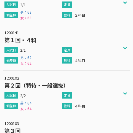
2/1
男：63
２科目
女：63
1200141
第１回・４科
2/1
男：62
４科目
女：62
1200102
第２回（特待・一般選抜）
2/2
男：64
４科目
女：64
1200103
第３回