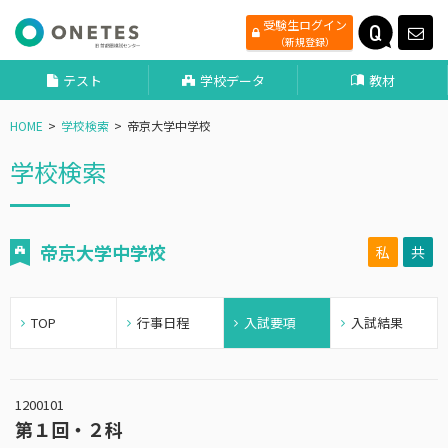
受験生ログイン
（新規登録）
テスト
学校データ
教材
HOME
学校検索
帝京大学中学校
学校検索
帝京大学中学校
私
共
TOP
行事日程
入試要項
入試結果
1200101
第１回・２科