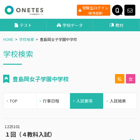
受験生ログイン
（新規登録）
テスト
学校データ
教材
HOME
学校検索
豊島岡女子学園中学校
学校検索
豊島岡女子学園中学校
私
女
TOP
行事日程
入試要項
入試結果
1225101
１回（４教科入試）