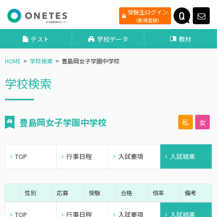
受験生ログイン
（新規登録）
テスト
学校データ
教材
HOME
学校検索
豊島岡女子学園中学校
学校検索
豊島岡女子学園中学校
私
女
TOP
行事日程
入試要項
入試結果
性別
応募
受験
合格
倍率
備考
TOP
行事日程
入試要項
入試結果