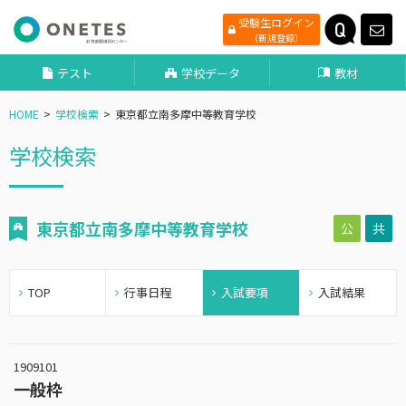
受験生ログイン
（新規登録）
テスト
学校データ
教材
HOME
学校検索
東京都立南多摩中等教育学校
学校検索
東京都立南多摩中等教育学校
公
共
TOP
行事日程
入試要項
入試結果
1909101
一般枠