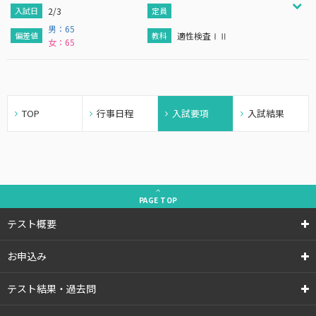
2/3
男：65
適性検査ⅠⅡ
女：65
TOP
行事日程
入試要項
入試結果
PAGE
TOP
テスト概要
お申込み
テスト結果・過去問