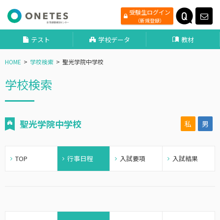
受験生ログイン
（新規登録）
テスト
学校データ
教材
HOME
学校検索
聖光学院中学校
学校検索
聖光学院中学校
私
男
TOP
行事日程
入試要項
入試結果