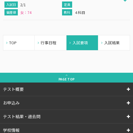
2/1
女：74
４科目
TOP
行事日程
入試要項
入試結果
PAGE
TOP
テスト概要
お申込み
テスト結果・過去問
学校情報