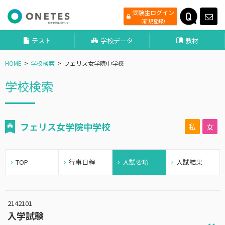
受験生ログイン
（新規登録）
テスト
学校データ
教材
HOME
学校検索
フェリス女学院中学校
学校検索
フェリス女学院中学校
私
女
TOP
行事日程
入試要項
入試結果
2142101
入学試験