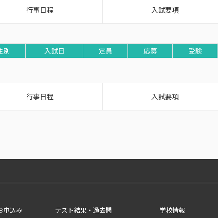
行事日程
入試要項
性別
入試日
定員
応募
受験
行事日程
入試要項
お申込み
テスト結果・過去問
学校情報