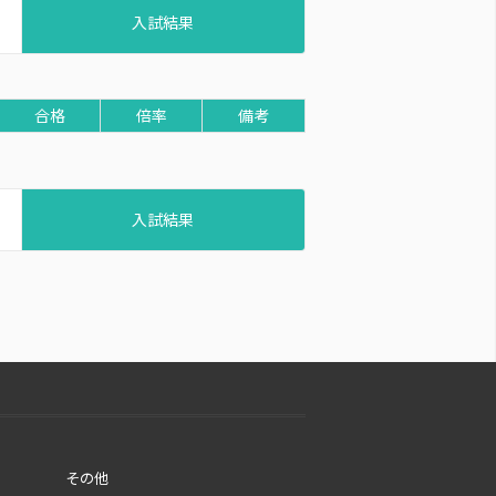
入試結果
合格
倍率
備考
入試結果
その他