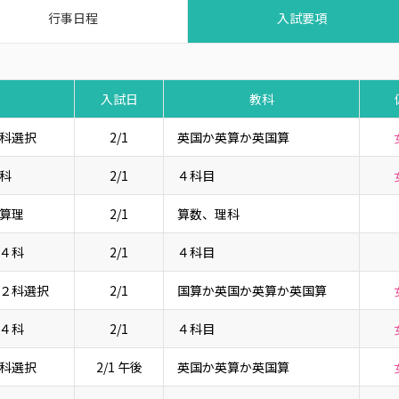
行事日程
入試要項
入試日
教科
科選択
2/1
英国か英算か英国算
科
2/1
４科目
算理
2/1
算数、理科
４科
2/1
４科目
２科選択
2/1
国算か英国か英算か英国算
４科
2/1
４科目
科選択
2/1 午後
英国か英算か英国算