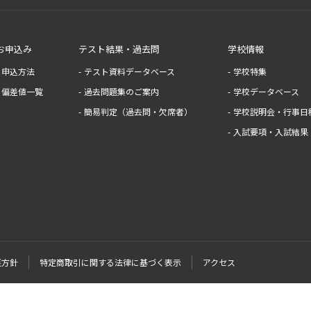
お申込み
テスト結果・過去問
学校情報
申込方法
テスト資料データベース
学校特集
偏差値一覧
過去問題集のご案内
学校データベース
簡易判定（過去問・欠席者）
学校説明会・行事日
入試要項・入試結果
護方針
特定商取引に関する法律に基づく表示
アクセス