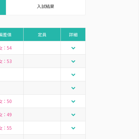
入試結果
偏差値
定員
詳細
女：54
女：53
女：50
女：49
女：55