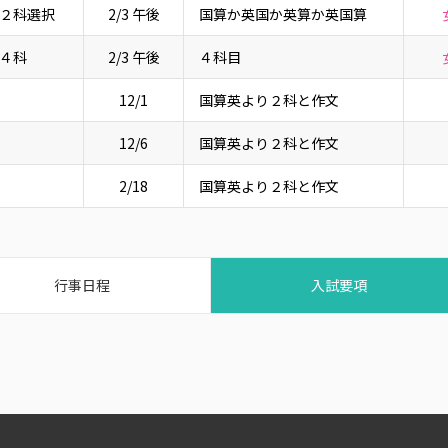
２科選択
2/3 午後
国算か英国か英算か英国算
４科
2/3 午後
４科目
12/1
国算英より２科と作文
12/6
国算英より２科と作文
2/18
国算英より２科と作文
行事日程
入試要項