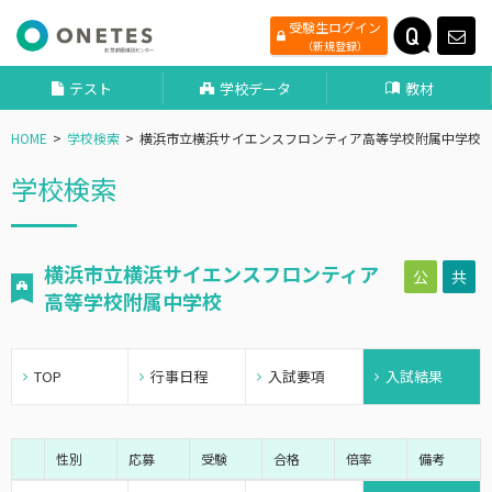
受験生ログイン
（新規登録）
テスト
学校データ
教材
HOME
学校検索
横浜市立横浜サイエンスフロンティア高等学校附属中学校
学校検索
横浜市立横浜サイエンスフロンティア
公
共
高等学校附属中学校
TOP
行事日程
入試要項
入試結果
性別
応募
受験
合格
倍率
備考