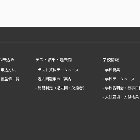
お申込み
テスト結果・過去問
学校情報
申込方法
テスト資料データベース
学校特集
偏差値一覧
過去問題集のご案内
学校データベース
簡易判定（過去問・欠席者）
学校説明会・行事日
入試要項・入試結果