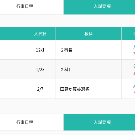
行事日程
入試要項
入試日
教科
12/1
２科目
1/23
２科目
2/7
国算か算英選択
行事日程
入試要項