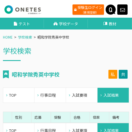
受験生ログイン
（新規登録）
テスト
学校データ
教材
HOME
学校検索
昭和学院秀英中学校
学校検索
昭和学院秀英中学校
私
共
TOP
行事日程
入試要項
入試結果
性別
応募
受験
合格
倍率
備考
TOP
行事日程
入試要項
入試結果