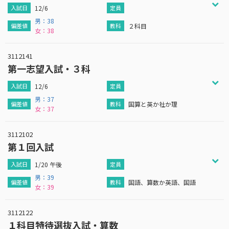
12/6
男：38
２科目
女：38
3112141
第一志望入試・３科
12/6
男：37
国算と英か社か理
女：37
3112102
第１回入試
1/20 午後
男：39
国語、算数か英語、国語
女：39
3112122
１科目特待選抜入試・算数