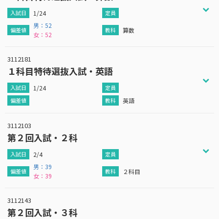
1/24
男：52
算数
女：52
3112181
１科目特待選抜入試・英語
1/24
英語
3112103
第２回入試・２科
2/4
男：39
２科目
女：39
3112143
第２回入試・３科