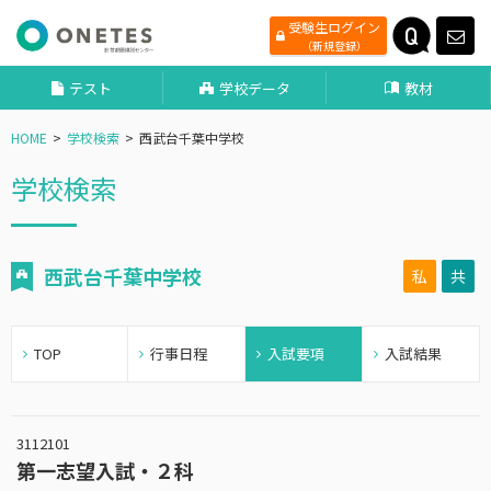
受験生ログイン
（新規登録）
テスト
学校データ
教材
HOME
学校検索
西武台千葉中学校
学校検索
西武台千葉中学校
私
共
TOP
行事日程
入試要項
入試結果
3112101
第一志望入試・２科