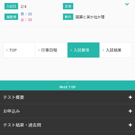
2/4
男：38
国算と英か社か理
女：38
TOP
行事日程
入試要項
入試結果
PAGE
TOP
テスト概要
お申込み
テスト結果・過去問