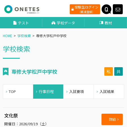
受験生ログイン
（新規登録）
テスト
学校データ
教材
HOME
学校検索
専修大学松戸中学校
学校検索
専修大学松戸中学校
私
共
TOP
行事日程
入試要項
入試結果
文化祭
詳細
2026/09/19（土）