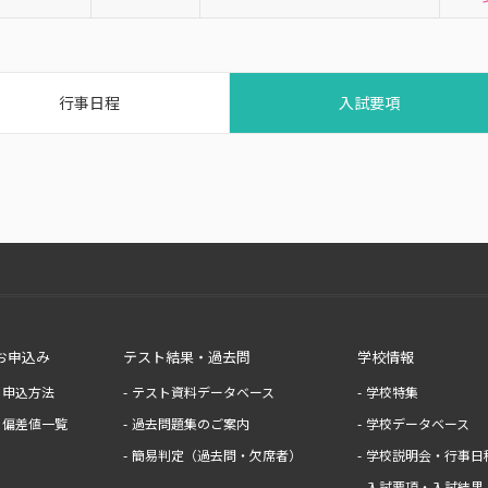
行事日程
入試要項
お申込み
テスト結果・過去問
学校情報
申込方法
テスト資料データベース
学校特集
偏差値一覧
過去問題集のご案内
学校データベース
簡易判定（過去問・欠席者）
学校説明会・行事日
入試要項・入試結果