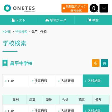
受験生ログイン
（新規登録）
テスト
学校データ
教材
HOME
学校検索
昌平中学校
学校検索
昌平中学校
私
共
TOP
行事日程
入試要項
入試結果
性別
応募
受験
合格
倍率
備考
TOP
行事日程
入試要項
入試結果