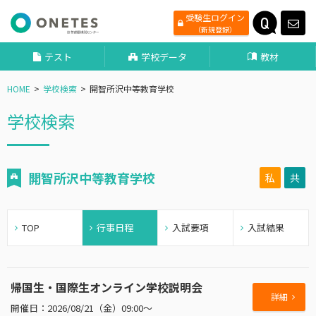
受験生ログイン
（新規登録）
テスト
学校データ
教材
HOME
学校検索
開智所沢中等教育学校
学校検索
開智所沢中等教育学校
私
共
TOP
行事日程
入試要項
入試結果
帰国生・国際生オンライン学校説明会
詳細
2026/08/21（金）09:00～