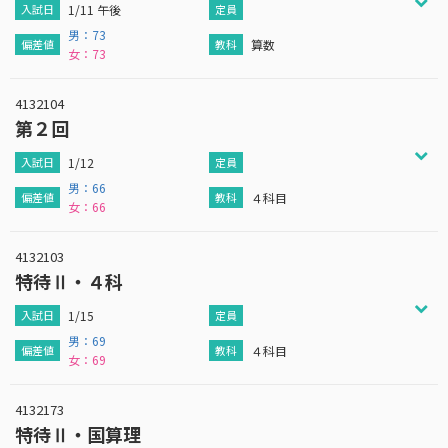
1/11 午後
男：73
算数
女：73
4132104
第２回
1/12
男：66
４科目
女：66
4132103
特待Ⅱ・４科
1/15
男：69
４科目
女：69
4132173
特待Ⅱ・国算理