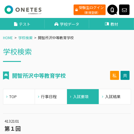
受験生ログイン
（新規登録）
テスト
学校データ
教材
HOME
学校検索
開智所沢中等教育学校
学校検索
開智所沢中等教育学校
私
共
TOP
行事日程
入試要項
入試結果
4132101
第１回