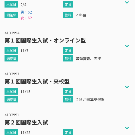
2/4
男：62
４科目
女：62
4132994
第１回国際生入試・オンライン型
11/7
書類審査、面接
4132993
第１回国際生入試・来校型
11/15
２科か国算英選択
4132991
第２回国際生入試
11/23