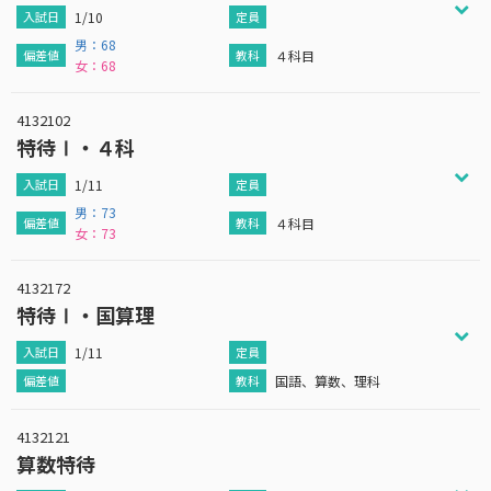
1/10
男：68
４科目
女：68
4132102
特待Ⅰ・４科
1/11
男：73
４科目
女：73
4132172
特待Ⅰ・国算理
1/11
国語、算数、理科
4132121
算数特待