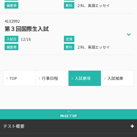
２科、英語エッセイ
4132992
第３回国際生入試
12/16
２科、英語エッセイ
TOP
行事日程
入試要項
入試結果
PAGE
TOP
テスト概要