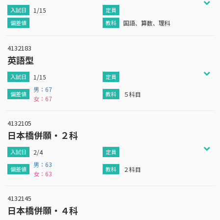
1/15
国語、算数、理科
4132183
英語型
1/15
男：67
５科目
女：67
4132105
日本橋併願・２科
2/4
男：63
２科目
女：63
4132145
日本橋併願・４科