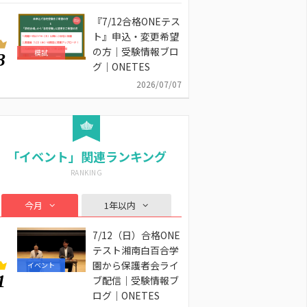
『7/12合格ONEテス
ト』申込・変更希望
の方｜受験情報ブロ
模試
3
グ｜ONETES
2026/07/07
「イベント」関連ランキング
今月
1年以内
7/12（日）合格ONE
テスト湘南白百合学
園から保護者会ライ
イベント
1
ブ配信｜受験情報ブ
ログ｜ONETES