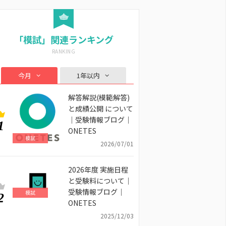
「模試」関連ランキング
今月
1年以内
解答解説(模範解答)
と成績公開 について
｜受験情報ブログ｜
1
ONETES
模試
2026/07/01
2026年度 実施日程
と受験料について｜
受験情報ブログ｜
模試
2
ONETES
2025/12/03