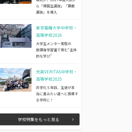
ら「帰国生選抜」「算数
選抜」を導入
東京電機大学中学校・
高等学校2026
大学生メンター常駐の
放課後学習室で育む“主体
的な学び”
光英VERITAS中学校・
高等学校2025
共学化５年目、生徒が本
当に進みたい道へと誘導す
る学校に！
学校特集をもっと見る