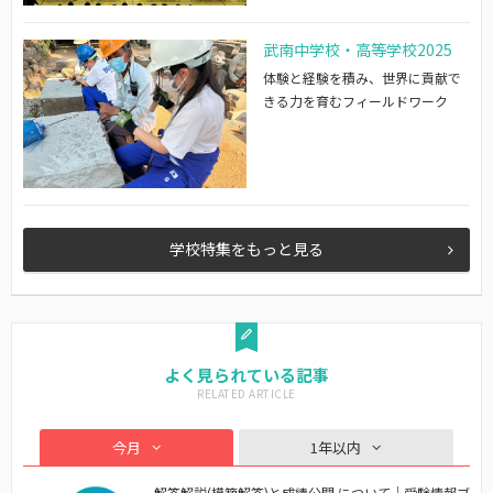
武南中学校・高等学校2025
体験と経験を積み、世界に貢献で
きる力を育むフィールドワーク
学校特集をもっと見る
よく見られている記事
今月
1年以内
解答解説(模範解答)と成績公開 について｜受験情報ブ