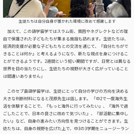
生徒たちは自分自身が置かれた環境に改めて感謝します
加えて、この語学留学ではスラム街、貧困やネグレクトなどの理
由で保護された子どもたちが集まる施設も訪れます。生徒たちは、
経済的支援が必要な子どもたちとの交流を通じて、『自分たちがで
きることは何か』と考えるようになり、新たな視点を身につけるこ
とができるようです。2週間という短い期間ですが、日常とは異なる
世界を目の当たりにし、生徒たちの視野が大きく広がっていること
は間違いありません」
このセブ島語学留学は、生徒にとって自分の学びの方向を決める
大きな判断材料になると茂原先生は話します。 「中2で一度海外生
活を体験することで、『もっと海外に行ってみたい』、『海外で過
ごしたことで、日本の良さに改めて気づいた』、『部活動に集中し
たい』など、自身の進みたい方向性を見つけることができます。生
徒たちは、自身の視野を広げた上で、中3の3学期をニュージーラン