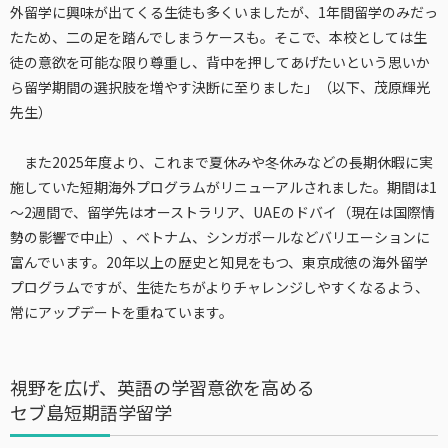
外留学に興味が出てくる生徒も多くいましたが、1年間留学のみだっ
たため、二の足を踏んでしまうケースも。そこで、本校としては生
徒の意欲を可能な限り尊重し、背中を押してあげたいという思いか
ら留学期間の選択肢を増やす決断に至りました」（以下、茂原輝光
先生）
また2025年度より、これまで夏休みや冬休みなどの長期休暇に実
施していた短期海外プログラムがリニューアルされました。期間は1
～2週間で、留学先はオーストラリア、UAEのドバイ（現在は国際情
勢の影響で中止）、ベトナム、シンガポールなどバリエーションに
富んでいます。20年以上の歴史と知見をもつ、東京成徳の海外留学
プログラムですが、生徒たちがよりチャレンジしやすくなるよう、
常にアップデートを重ねています。
視野を広げ、英語の学習意欲を高める
セブ島短期語学留学