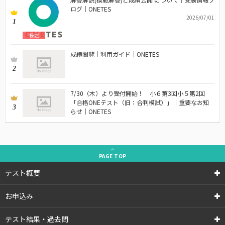
ログ｜ONETES
2026/07/01
1
模試
成績閲覧｜利用ガイド｜ONETES
2
7/30（木）より受付開始！ 小６第3回小５第2回
「合格ONEテスト（旧：合判模試）」｜重要なお知
3
らせ｜ONETES
PAGE
TOP
テスト概要
お申込み
テスト結果・過去問