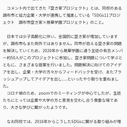
コメント内で出てきた『空き家プロジェクト』とは、同校のある
調布市と協力企業・大学が連携して推進している「SDGs11プロジ
ェクト 調布市空き家×晃華学園プロジェクト」のこと。
日本では少子高齢化に伴い、全国的に空き家が増加しています
が、調布市もまた例外ではありません。同市が抱える空き家の問題
を解決していくため、2020年から晃華学園に通う生徒の有志メンバ
ー約50人がこのプロジェクトに参加し、空き家問題について学ぶと
ともに、さまざまな提案を行いました。問題解決に向けてのアイデ
アを出し、企業・大学の方々からフィードバックを受け、またブラ
ッシュアップしてアイデアを出し......といったやり取りを重ねまし
た。
コロナ禍のため、zoomでのミーティングが中心でしたが、生徒
たちにとっては企業や大学の方と意見を交わし合う貴重な場であ
り、大きな学びに繋がったようです。
なお同校では、2016年からこうしたSDGsに繋がる取り組みが増