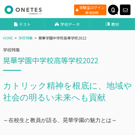
受験生ログイン
（新規登録）
テスト
学校データ
教材
HOME
学校特集
晃華学園中学校高等学校2022
学校特集
晃華学園中学校高等学校2022
カトリック精神を根底に、地域や
社会の明るい未来へも貢献
～在校生と教員が語る、晃華学園の魅力とは～