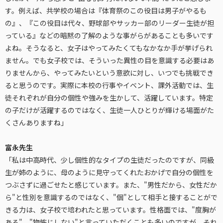
す。例えば、共学校の場合は『体育祭のこの役目は男子がやるも
の』、『この役目は代々、野球部やサッカー部のリーダー生徒が担
っている』などの暗黙の了解のような事がらがあることも多いです
よね。そうなると、女子はやってみたくてもなかなか手が挙げられ
ません。でも女子校では、そういった異性の目を意識する必要はあ
りませんから、やってみたいという意欲に対し、いつでも挑戦でき
ると思うのです。実際に本校の行事やイベント、課外活動では、生
徒それぞれが自分の個性や強みを生かして、活躍しています。特定
の子だけが活躍するのではなく、生徒一人ひとりが輝ける場面がた
くさんありますね」
富永先生
「私は中高時代、少し個性的なタイプの生徒だったのですが、同級
生が姉のように、母のように見守ってくれたおかげで自分の個性を
つぶさずに過ごせたと感じています。また、"男性だから、女性だか
ら"と性別を意識するのではなく、"個"として相手と接することがで
きる力は、女子校で培われたと思っています。性格面では、"度胸が
ある"、"物怖じしない"と言っていただくことも多いのですが、それ