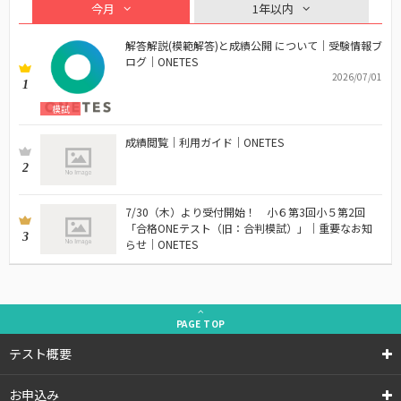
今月
1年以内
解答解説(模範解答)と成績公開 について｜受験情報ブ
ログ｜ONETES
2026/07/01
1
模試
成績閲覧｜利用ガイド｜ONETES
2
7/30（木）より受付開始！ 小６第3回小５第2回
「合格ONEテスト（旧：合判模試）」｜重要なお知
3
らせ｜ONETES
PAGE
TOP
テスト概要
お申込み