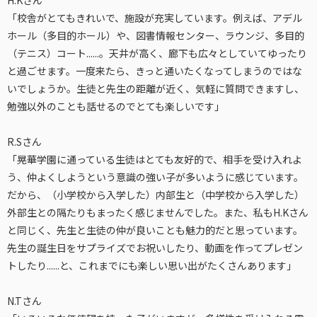
H.Kさん
「校舎がとてもきれいで、施設が充実しています。例えば、アデル
ホール（多目的ホール）や、図書情報センター、ラウンジ、多目的
（テニス）コート......。天井が高く、廊下も広々としていてゆったり
と過ごせます。一度来たら、きっと通いたくなってしまうのではな
いでしょうか。生徒と先生の距離が近く、気軽に質問できますし、
勉強以外のことも話せるのでとても楽しいです」
R.Sさん
「晃華学園に通っている生徒はとても友好的で、相手を受け入れよ
う、仲よくしようという意識の強い子が多いように感じています。
だから、（小学校から入学した）内部生と（中学校から入学した）
外部生との隔たりもまったく感じませんでした。また、私もH.Kさん
と同じく、先生と生徒の仲が良いことも魅力的だと思っています。
先生の誕生日をサプライズでお祝いしたり、動画を作ってプレゼン
トしたり......と、これまでにも楽しい思い出がたくさんあります」
N.Tさん