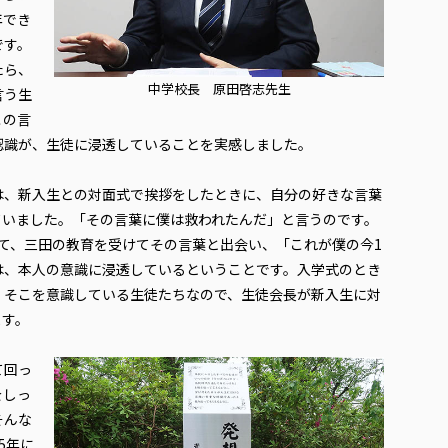
年でき
です。
たら、
中学校長 原田啓志先生
言う生
この言
認識が、生徒に浸透していることを実感しました。
は、新入生との対面式で挨拶をしたときに、自分の好きな言葉
ていました。「その言葉に僕は救われたんだ」と言うのです。
て、三田の教育を受けてその言葉と出会い、「これが僕の今1
は、本人の意識に浸透しているということです。入学式のとき
。そこを意識している生徒たちなので、生徒会長が新入生に対
ます。
て回っ
をしっ
そんな
5年に