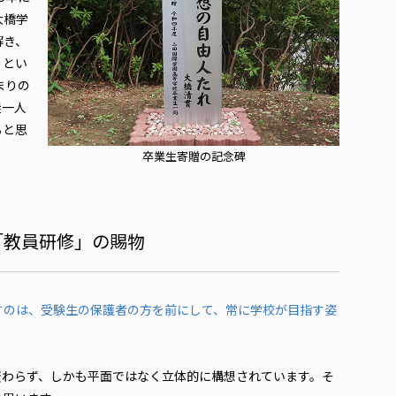
大橋学
解き、
うとい
まりの
徒一人
ると思
卒業生寄贈の記念碑
「教員研修」の賜物
すのは、受験生の保護者の方を前にして、常に学校が目指す姿
変わらず、しかも平面ではなく立体的に構想されています。そ