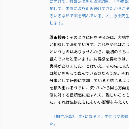
に向けて、教員研修を年3回実施。「全教員
加して、愚直に取り組み続けてきたからこ
ろいろな形で実を結んでいる」と、原田先
します。
原田校長：
そのときに何をやるかは、大橋
と相談して決めています。これをやればこ
というものはありませんから、最初のうち
組んでいたと思います。納得感を得たのは、
実感がありました。とはいえ、その先にま
は勢いをもって臨んでいるのだろうか。そ
分事として研修に参加していると感じるよ
を積み重ねるうちに、気づいたら同じ方向
修に対する信頼感に包まれて、難しいこと
た。それは生徒たちにもいい影響を与えて
1期生が高2、高3になると、生徒会や委
た。