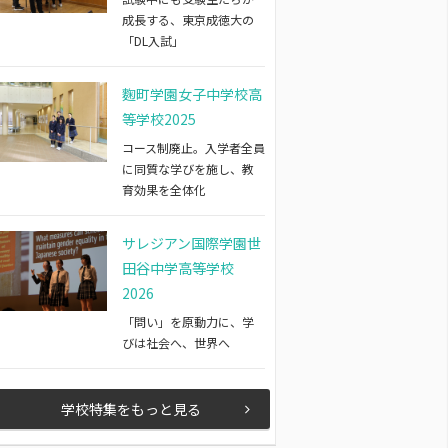
成長する、東京成徳大の
「DL入試」
麴町学園女子中学校高
等学校2025
コース制廃止。入学者全員
に同質な学びを施し、教
育効果を全体化
サレジアン国際学園世
田谷中学高等学校
2026
「問い」を原動力に、学
びは社会へ、世界へ
学校特集をもっと見る