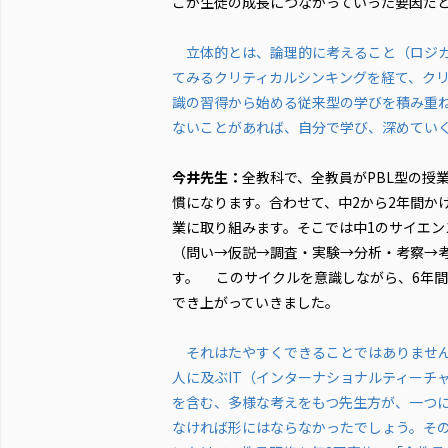
こが生徒の成長につながっていった要因だ
立体的とは、論理的に考えること（ロジカ
てみるクリティカルシンキングを経て、クリ
識の習得から始める従来型の学びを積み重
ないことがあれば、自分で学び、深めてい
今井先生：
全教科で、全教員がPBL型の授
慣になります。合わせて、中2から2年間か
業に取り組みます。そこでは中1のサイエ
（問い→仮説→調査・実験→分析・考察→
す。 このサイクルを意識しながら、6年
でき上がっていきました。
それはたやすくできることではありません
人に及ぶIT（インターナショナルティーチ
を含む、多様な考えをもつ先生方が、一つ
なければ形にはならなかったでしょう。そ