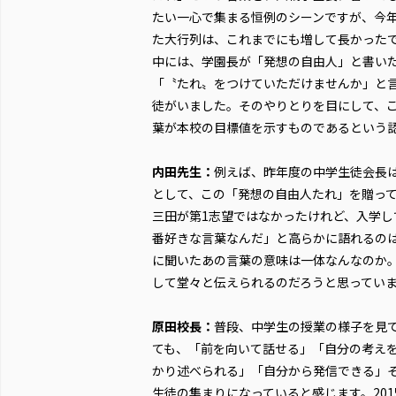
たい一心で集まる恒例のシーンですが、今
た大行列は、これまでにも増して長かった
中には、学園長が「発想の自由人」と書い
「〝たれ〟をつけていただけませんか」と
徒がいました。そのやりとりを目にして、
葉が本校の目標値を示すものであるという
内田先生：
例えば、昨年度の中学生徒会長
として、この「発想の自由人たれ」を贈っ
三田が第1志望ではなかったけれど、入学し
番好きな言葉なんだ」と高らかに語れるの
に聞いたあの言葉の意味は一体なんなのか
して堂々と伝えられるのだろうと思ってい
原田校長：
普段、中学生の授業の様子を見
ても、「前を向いて話せる」「自分の考え
かり述べられる」「自分から発信できる」
生徒の集まりになっていると感じます。201