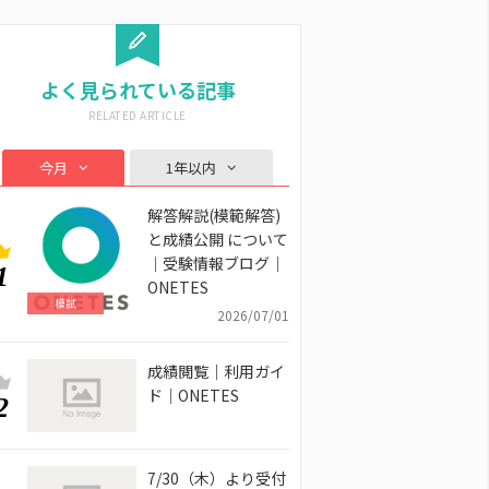
よく見られている記事
今月
1年以内
解答解説(模範解答)
と成績公開 について
｜受験情報ブログ｜
1
ONETES
模試
2026/07/01
成績閲覧｜利用ガイ
ド｜ONETES
2
7/30（木）より受付