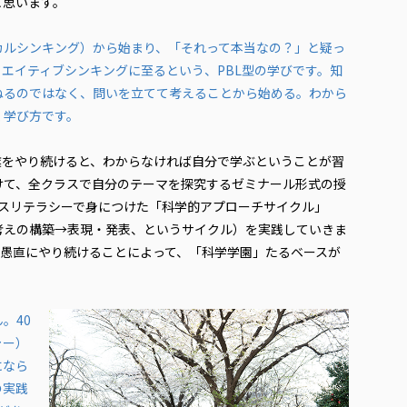
と思います。
ルシンキング）から始まり、「それって本当なの？」と疑っ
エイティブシンキングに至るという、PBL型の学びです。知
ねるのではなく、問いを立てて考えることから始める。わから
く学び方です。
業をやり続けると、わからなければ自分で学ぶということが習
けて、全クラスで自分のテーマを探究するゼミナール形式の授
ンスリテラシーで身につけた「科学的アプローチサイクル」
考えの構築→表現・発表、というサイクル）を実践していきま
間愚直にやり続けることによって、「科学学園」たるベースが
。40
ャー）
になら
の実践