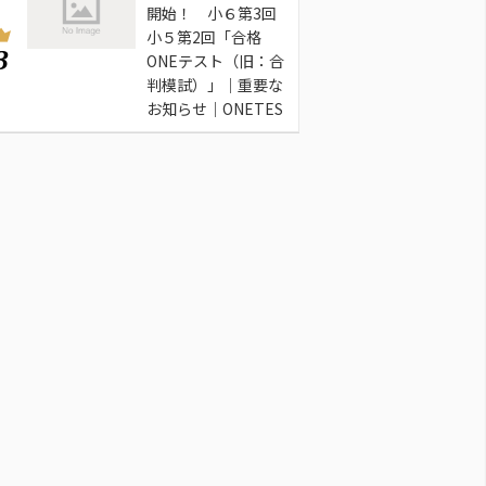
開始！ 小６第3回
小５第2回「合格
3
ONEテスト（旧：合
判模試）」｜重要な
お知らせ｜ONETES