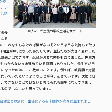
が参
そ、い
生は話
40人のITが生徒の学校生活をサポート
学園長
うなる
は、これをやらなければ後がないぞというような気持ちで取り
1期生が中3になったあたりです。生徒たちが大きく変わった
た課題が出てきます。忍耐が必要な時期もありました。先生方
れもわからないまま進めている時期もありました。先生方が自
うになったのは、ここ数年のことです。例えば、教員間で対話
を向いていたというようなことが今、起きています。次第に研
も、できないことではないと考えられる職場になってきまし
いるのではないかと思っています。
員会活動とは別に、生徒による有志団体が次々に生まれまし