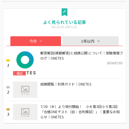
よく見られている記事
今月
1年以内
解答解説(模範解答)と成績公開 について｜受験情報ブ
ログ｜ONETES
2026/07/01
1
模試
成績閲覧｜利用ガイド｜ONETES
2
7/30（木）より受付開始！ 小６第3回小５第2回
「合格ONEテスト（旧：合判模試）」｜重要なお知
3
らせ｜ONETES