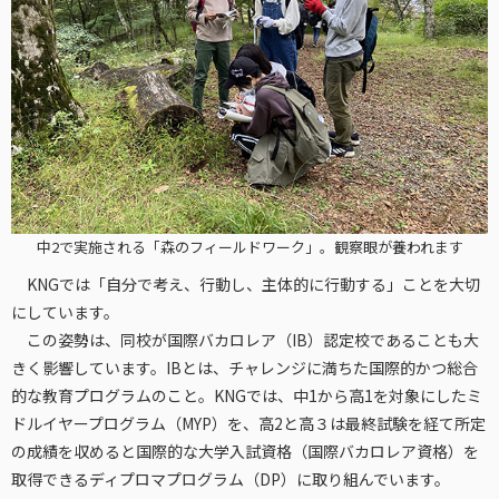
中2で実施される「森のフィールドワーク」。観察眼が養われます
KNGでは「自分で考え、行動し、主体的に行動する」ことを大切
にしています。
この姿勢は、同校が国際バカロレア（IB）認定校であることも大
きく影響しています。IBとは、チャレンジに満ちた国際的かつ総合
的な教育プログラムのこと。KNGでは、中1から高1を対象にしたミ
ドルイヤープログラム（MYP）を、高2と高３は最終試験を経て所定
の成績を収めると国際的な大学入試資格（国際バカロレア資格）を
取得できるディプロマプログラム（DP）に取り組んでいます。