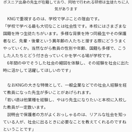
ボスニア出身の先生が在籍しており、同地で行われる研修は生徒たちに人
気があります
KNGで重視するのは、学校で学ぶことの理由です。
「学校で学べる最も大切なことは社会性です。本校にはさまざまな
国籍を持つ生徒たちがいます。多様な背景を持つ同級生やその保護
者など、先輩・後輩という異年齢の人たちと接する際にどううまく
やっていくか。当然ながら教員の性別や年齢、国籍も多様で、こう
した人たちとどう付き合っていくかを学べる場が学校です。
6年間の中でそうした社会の縮図を体験し、その経験を社会に出た
時に活かして活躍してほしいのです」
なおKNGの大きな特徴として、一般企業などでの社会人経験を経
て教員になった先生が多いことがあげられます。
「若い頃は他業種を経験し、やはり先生になりたいと本校に入校し
た教員が一定数います。
説明会で保護者の方がよくおっしゃるのは、リアルな社会を知っ
ている人が、社会に出るときに必要なことを教えてくれるのですね
ということです」