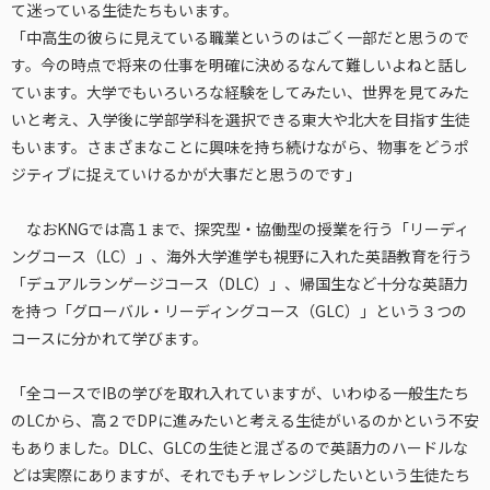
て迷っている生徒たちもいます。
「中高生の彼らに見えている職業というのはごく一部だと思うので
す。今の時点で将来の仕事を明確に決めるなんて難しいよねと話し
ています。大学でもいろいろな経験をしてみたい、世界を見てみた
いと考え、入学後に学部学科を選択できる東大や北大を目指す生徒
もいます。さまざまなことに興味を持ち続けながら、物事をどうポ
ジティブに捉えていけるかが大事だと思うのです」
なおKNGでは高１まで、探究型・協働型の授業を行う「リーディ
ングコース（LC）」、海外大学進学も視野に入れた英語教育を行う
「デュアルランゲージコース（DLC）」、帰国生など十分な英語力
を持つ「グローバル・リーディングコース（GLC）」という３つの
コースに分かれて学びます。
「全コースでIBの学びを取れ入れていますが、いわゆる一般生たち
のLCから、高２でDPに進みたいと考える生徒がいるのかという不安
もありました。DLC、GLCの生徒と混ざるので英語力のハードルな
どは実際にありますが、それでもチャレンジしたいという生徒たち