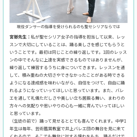
現役ダンサーの指導を受けられるのも聖セシリアならでは
宮嵜先生：
私が聖セシリア女子の指導を担当して以来、レッ
スンで大切にしていることは、踊る楽しさを感じてもらうと
いうことです。最初は同じことの繰り返しです。1回のレッス
ンの中でそんなに上達を実感できるものではありませんが、
繰り返して練習するうちに身についてきます。レッスンを通
して、積み重ねの大切さやできなかったことがある時できる
ようになる達成感を味わいながら、自信をつけて、自由に踊
れるようになっていってほしいと思っています。また、バレ
エを通して礼儀ただしさや美しい立ち居振る舞い、まわりの
方々への気配りや思いやりの心も一緒に育んでいってほしい
と思っています。
（生徒の前で）踊って見せるととても喜んでくれます。中学1
年生は毎年、芸術鑑賞教室で井上バレエ団の舞台を見に来て
くれるので、そこでも舞台に対する憧れをもち、踊るだけで