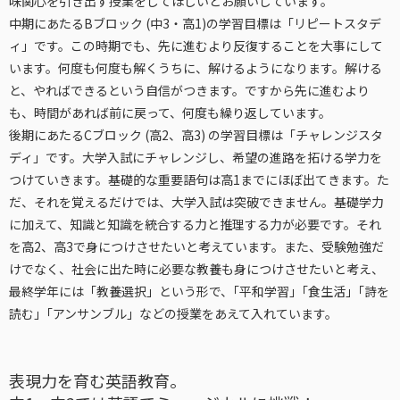
味関心を引き出す授業をしてほしいとお願いしています。
中期にあたるBブロック (中3・高1)の学習目標は「リピートスタデ
ィ」です。この時期でも、先に進むより反復することを大事にして
います。何度も何度も解くうちに、解けるようになります。解ける
と、やればできるという自信がつきます。ですから先に進むより
も、時間があれば前に戻って、何度も繰り返しています。
後期にあたるCブロック (高2、高3) の学習目標は「チャレンジスタ
ディ」です。大学入試にチャレンジし、希望の進路を拓ける学力を
つけていきます。基礎的な重要語句は高1までにほぼ出てきます。た
だ、それを覚えるだけでは、大学入試は突破できません。基礎学力
に加えて、知識と知識を統合する力と推理する力が必要です。それ
を高2、高3で身につけさせたいと考えています。また、受験勉強だ
けでなく、社会に出た時に必要な教養も身につけさせたいと考え、
最終学年には「教養選択」という形で、｢平和学習｣「食生活」｢詩を
読む｣「アンサンブル」などの授業をあえて入れています。
表現力を育む英語教育。