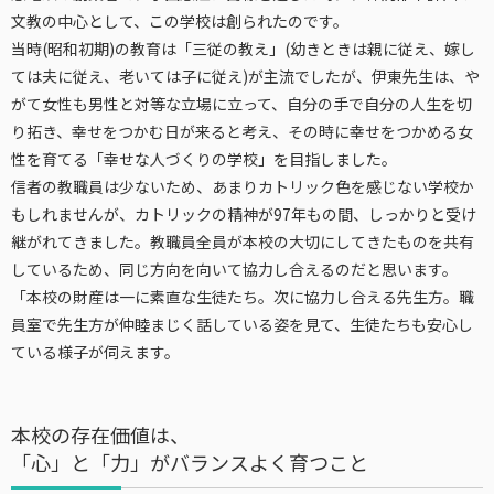
文教の中心として、この学校は創られたのです。
当時(昭和初期)の教育は「三従の教え」(幼きときは親に従え、嫁し
ては夫に従え、老いては子に従え)が主流でしたが、伊東先生は、や
がて女性も男性と対等な立場に立って、自分の手で自分の人生を切
り拓き、幸せをつかむ日が来ると考え、その時に幸せをつかめる女
性を育てる「幸せな人づくりの学校」を目指しました。
信者の教職員は少ないため、あまりカトリック色を感じない学校か
もしれませんが、カトリックの精神が97年もの間、しっかりと受け
継がれてきました。教職員全員が本校の大切にしてきたものを共有
しているため、同じ方向を向いて協力し合えるのだと思います。
「本校の財産は一に素直な生徒たち。次に協力し合える先生方。職
員室で先生方が仲睦まじく話している姿を見て、生徒たちも安心し
ている様子が伺えます。
本校の存在価値は、
「心」と「力」がバランスよく育つこと