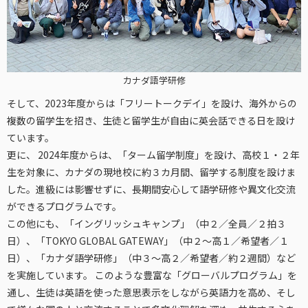
カナダ語学研修
そして、2023年度からは「フリートークデイ」を設け、海外からの
複数の留学生を招き、生徒と留学生が自由に英会話できる日を設け
ています。
更に、 2024年度からは、「ターム留学制度」を設け、高校１・２年
生を対象に、カナダの現地校に約３カ月間、留学する制度を設けま
した。進級には影響せずに、長期間安心して語学研修や異文化交流
ができるプログラムです。
この他にも、「イングリッシュキャンプ」（中２／全員／２拍３
日）、「TOKYO GLOBAL GATEWAY」（中２～高１／希望者／１
日）、「カナダ語学研修」（中３～高２／希望者／約２週間）など
を実施しています。 このような豊富な「グローバルプログラム」を
通し、生徒は英語を使った意思表示をしながら英語力を高め、そし