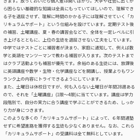
きます。放っておいたら個人差は開くばかり。大学や社会に出てか
ら困らない基礎的な知識は全員にもっていてほしいので、理解でき
る子を退屈させず、理解に時間のかかる子には理解させていく「カ
リキュラムサポート」という仕組みを設けています。定期テスト後
の補習、土曜講座、夏・春の講習会などで、全体を一定レベルに引
き上げるとともに、上位の生徒を退屈させない工夫をしています。
中学ではテストごとに補習者が決まり、家庭に通知して、例えば数
学と英語をマンツーマンで教わる補習が入ります。次のテストまで
はクラブ活動よりも補習が優先です。余裕のある生徒には、放課後
に英語講座や数学・生物・化学講座などを開講し、授業よりもワン
ランク上の内容にトライできるようにしています。
また、土曜日は休校日ですが、何も入らない土曜日が年間28週ある
ので、それを「土曜講座」(1限〜4限)に当てています。講座は学力
段階別で、自分の実力に合う講座で学ぶことができるため、しっか
り力が身につきます。
このような多くの「カリキュラムサポート」によって、６年間通塾
せずに希望進路を獲得する生徒も少なくありません。なお、これら
「カリキュラムサポート」の受講料は全て無料としています。