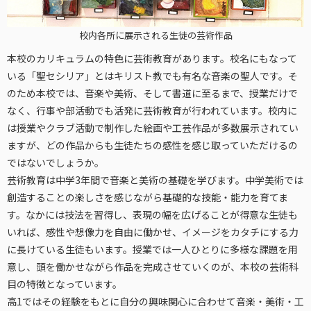
校内各所に展示される生徒の芸術作品
本校のカリキュラムの特色に芸術教育があります。校名にもなって
いる「聖セシリア」とはキリスト教でも有名な音楽の聖人です。そ
のため本校では、音楽や美術、そして書道に至るまで、授業だけで
なく、行事や部活動でも活発に芸術教育が行われています。校内に
は授業やクラブ活動で制作した絵画や工芸作品が多数展示されてい
ますが、どの作品からも生徒たちの感性を感じ取っていただけるの
ではないでしょうか。
芸術教育は中学3年間で音楽と美術の基礎を学びます。中学美術では
創造することの楽しさを感じながら基礎的な技能・能力を育てま
す。なかには技法を習得し、表現の幅を広げることが得意な生徒も
いれば、感性や想像力を自由に働かせ、イメージをカタチにする力
に長けている生徒もいます。授業では一人ひとりに多様な課題を用
意し、頭を働かせながら作品を完成させていくのが、本校の芸術科
目の特徴となっています。
高1ではその経験をもとに自分の興味関心に合わせて音楽・美術・工