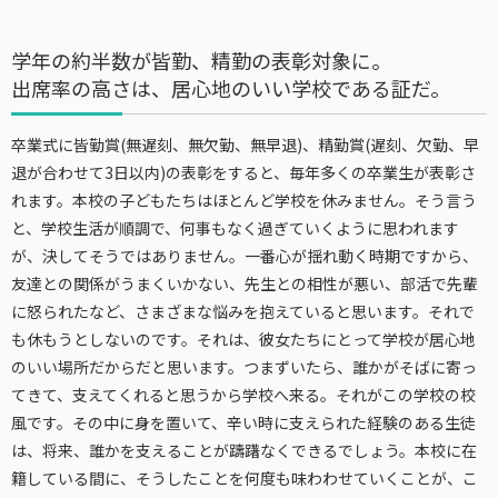
学年の約半数が皆勤、精勤の表彰対象に。
出席率の高さは、居心地のいい学校である証だ。
卒業式に皆勤賞(無遅刻、無欠勤、無早退)、精勤賞(遅刻、欠勤、早
退が合わせて3日以内)の表彰をすると、毎年多くの卒業生が表彰さ
れます。本校の子どもたちはほとんど学校を休みません。そう言う
と、学校生活が順調で、何事もなく過ぎていくように思われます
が、決してそうではありません。一番心が揺れ動く時期ですから、
友達との関係がうまくいかない、先生との相性が悪い、部活で先輩
に怒られたなど、さまざまな悩みを抱えていると思います。それで
も休もうとしないのです。それは、彼女たちにとって学校が居心地
のいい場所だからだと思います。つまずいたら、誰かがそばに寄っ
てきて、支えてくれると思うから学校へ来る。それがこの学校の校
風です。その中に身を置いて、辛い時に支えられた経験のある生徒
は、将来、誰かを支えることが躊躇なくできるでしょう。本校に在
籍している間に、そうしたことを何度も味わわせていくことが、こ