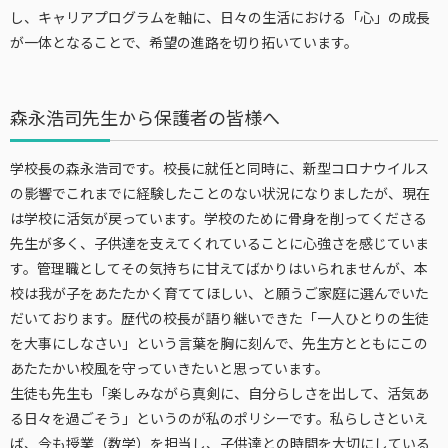
し、キャリアプログラムを軸に、日々の生活における「心」の成長
が一体となることで、希望の進路を切り拓いています。
森永浩司先生から保護者の皆様へ
学校長の森永浩司です。校長に就任と同時に、新型コロナウイルス
の影響でこれまでに経験したことのない状況になりましたが、現在
は学校に活気が戻っています。学校のために骨身を削ってくださる
先生が多く、子供達を支えてくれていることに心強さを感じていま
す。管理職としてその気持ちに甘えてばかりはいられませんが、本
校は我が子をあたたかく育ててほしい、と願うご家庭に選んでいた
だいております。歴代の校長が語り継いできた「一人ひとりの生徒
を大事にしなさい」という言葉を胸に刻んで、先生方とともにこの
あたたかい校風を守っていきたいと思っています。
生徒も先生も「楽しみながら真剣に、自分らしさを出して、活気あ
る日々を過ごそう」というのが私のポリシーです。私らしさといえ
ば、今も授業（数学）を担当し、子供達との時間を大切にしている