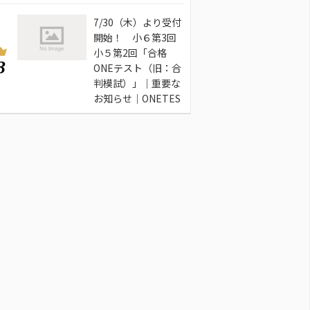
7/30（木）より受付
開始！ 小６第3回
小５第2回「合格
3
ONEテスト（旧：合
判模試）」｜重要な
お知らせ｜ONETES