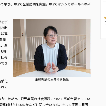
ついて学び、中2で企業訪問を実施。中3ではシンガポールへの研
育をデ
踏み出
えば高
農業
え、農
。現地
て社会
ができ
主幹教諭の本多ゆき先生
高齢化
されて
協力いただき、限界集落の社会課題について事前学習をしてい
う関連付けられるのかなども話し合います。そして実際に長野