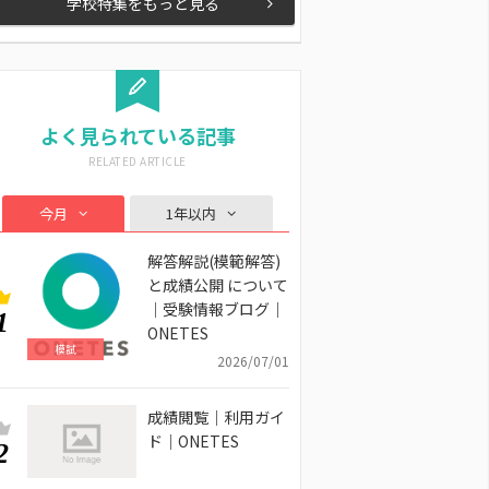
学校特集をもっと見る
よく見られている記事
今月
1年以内
解答解説(模範解答)
と成績公開 について
｜受験情報ブログ｜
1
ONETES
模試
2026/07/01
成績閲覧｜利用ガイ
ド｜ONETES
2