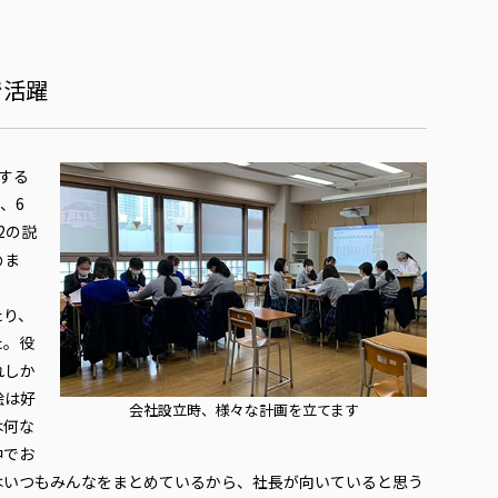
で活躍
する
、6
2の説
めま
たり、
た。役
れしか
絵は好
会社設立時、様々な計画を立てます
は何な
中でお
はいつもみんなをまとめているから、社長が向いていると思う