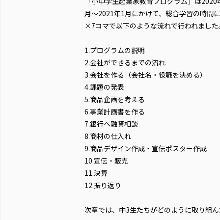
「小中学生起業家教育プログラム」は2020年
月〜2021年1月にかけて、総合学習の時間に
×7コマで以下のような流れで行われました
1.プログラムの説明
2.会社ができるまでの流れ
3.会社を作る（会社名・役職を決める）
4.課題の発表
5.商品企画を考える
6.事業計画書を作る
7.銀行へ融資相談
8.商材の仕入れ
9.商品デザイン作成・宣伝ポスター作成
10.宣伝・販売
11.決算
12.振り返り
次章では、中3生たちがどのように取り組ん