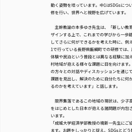
動く姿勢を培っています。中1はSDGsに
修を行い、世界へと視野を広げています。
主幹教諭の本多ゆき先生は、「新しい教
ザインする上で、これまでの学びから一歩
してさらに何ができるかを考えた時に、例
1で行っている長野県飯綱町での研修では、
体験や民泊という普段とは異なる経験に加
村地域が抱える様々な課題に目を向けます
の方々との対話やディスカッションを通じ
課題を見出し、解決のために自分たちに何
るのかを考えています」と話します。
限界集落であるこの地域の現状は、少子
をはじめとした日本が抱える諸問題が内包
います。
「成城大学経済学部教授の境新一先生にご
ます。お題をしっかりと捉え、SDGsとど