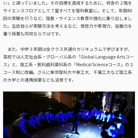
い」と語っていました。その目標を達成するために、校舎の２階を
サイエンスフロアとして７室すべてを理科教室に。そして、年間40
回の実験を行うなど、理数・サイエンス教育の強化に乗り出しまし
た。生徒自らが実験方法を考えるなど、発想力や表現力、協働力を
養う授業も同校ならではです。
また、中学３年間は全クラス共通のカリキュラムで学びますが、
高校では人文社会系・グローバル系の「Global Language Artsコー
ス」と、理工系・医科歯科薬科系の「Medical Scienceコース」の２
コース制に改編。さらに東京理科大や東工大、千葉工大など理工系
の大学との連携授業なども活発です。