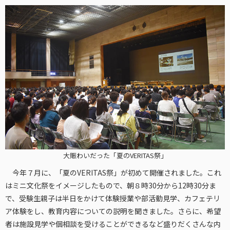
大賑わいだった「夏のVERITAS祭」
今年７月に、「夏のVERITAS祭」が初めて開催されました。これ
はミニ文化祭をイメージしたもので、朝８時30分から12時30分ま
で、受験生親子は半日をかけて体験授業や部活動見学、カフェテリ
ア体験をし、教育内容についての説明を聞きました。さらに、希望
者は施設見学や個相談を受けることができるなど盛りだくさんな内