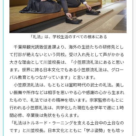
「礼法」は、学校生活のすべての根本にある
千葉県観光誘致促進課より、海外の生徒たちの研修先とし
て打診が絶えないという同校。受け入れ先として声がかかる
大きな理由として川並校長は、「小笠原流礼法にあると思い
ます。世界に誇る日本文化でもある小笠原流礼法は、グロー
バル教育ともつながっています」と言います。
小笠原流礼法は、もともとは室町時代の武士の礼法。美し
い振舞や所作などは相手を思いやる心や感謝の心から生まれ
たもので、礼法ではその精神を培います。宗家監修のもとに
行われる小笠原礼法は、共学化した現在も全学年で週に１時
間必修、卒業後は免状をもらえます。
「礼法はトルネード・ラーニングを支える土台中の土台なの
です」と川並校長。日本文化とともに「学ぶ姿勢」をも培っ