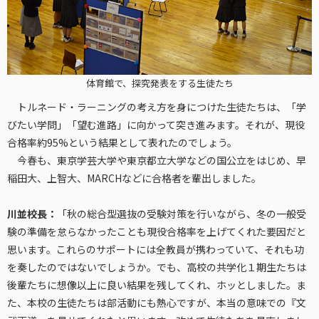
体育館で、探究発表をする生徒たち
トルネード・ラーニングの考え方を身につけた生徒たちは、「学
びたい学問」「望む進路」に向かって突き進みます。それが、現役
合格率約95%という結果として表れたのでしょう。
今春も、東京学芸大学や東京都立大学などの国公立をはじめ、早
稲田大、上智大、MARCHなどに合格者を輩出しました。
川並校長：
「秋の総合型選抜の受験対策を行いながら、冬の一般受
験の準備を怠らなかったことも現役合格率を上げてくれた要因だと
思います。これらのサポートには全教員が携わっていて、それも功
を奏したのではないでしょうか。でも、高校の共学化１期生たちは
後輩たちに想像以上に良い結果を残してくれ、ホッとしました。ま
た、本校の生徒たちは部活動にも熱心ですが、本当の意味での『文