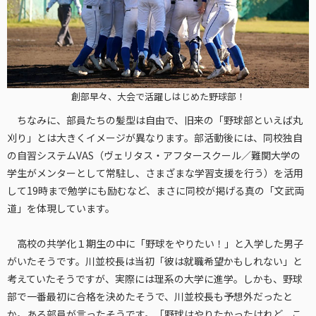
創部早々、大会で活躍しはじめた野球部！
ちなみに、部員たちの髪型は自由で、旧来の「野球部といえば丸
刈り」とは大きくイメージが異なります。部活動後には、同校独自
の自習システムVAS（ヴェリタス・アフタースクール／難関大学の
学生がメンターとして常駐し、さまざまな学習支援を行う）を活用
して19時まで勉学にも励むなど、まさに同校が掲げる真の「文武両
道」を体現しています。
高校の共学化１期生の中に「野球をやりたい！」と入学した男子
がいたそうです。川並校長は当初「彼は就職希望かもしれない」と
考えていたそうですが、実際には理系の大学に進学。しかも、野球
部で一番最初に合格を決めたそうで、川並校長も予想外だったと
か。ある部員が言ったそうです。「野球はやりたかったけれど、こ