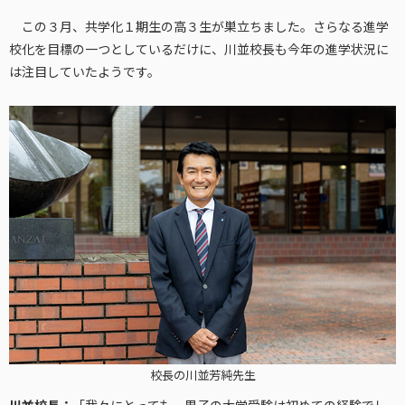
この３月、共学化１期生の高３生が巣立ちました。さらなる進学
校化を目標の一つとしているだけに、川並校長も今年の進学状況に
は注目していたようです。
校長の川並芳純先生
川並校長：
「我々にとっても、男子の大学受験は初めての経験でし