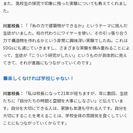
また、高校生の探究で印象に残った実験についても教えてくれまし
た。
川並校長：
「『糸の力で建築物ができるか』というテーマに挑んだ
生徒がいました。柱の代わりにワイヤーを使い、その引っ張り合う
力で構造物を作れるかという非常に興味深い実験でしたね。これは
SDGsにも通じていきますし、さまざまな実験を積み重ねることによ
って、生徒が『こういう研究がしたい』というものが具体的に見え
てきて、それが進路にもつながっていくのです」
■楽しくなければ学校じゃない！
川並校長：
「私は校長になって21年が経ちますが、年に数回、生徒
たちに『自分たちの時間と空間を大事にしなさい』と伝えていま
す。自分を大切にできる人は、家族も友達も守れる人です。自分を
大切にすることを考えることは、学校全体の雰囲気を良くしていく
ことにもつながっていくからです」