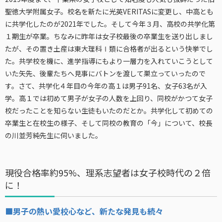
聖徳大学附属女子。校名を新たに光英VERITASに変更し、中高とも
に共学化したのが2021年でした。そして今年３月、高校の共学化第
１期生が卒業。ちなみに昨年は女子校最後の卒業生を送り出しまし
たが、その置き土産は東大理科Ⅰ類に合格者が出るという快挙でし
た。共学校を機に、進学指導にもより一層力を入れていこうとして
いた矢先、後輩たちへ見事にバトンを渡して巣立っていったので
す。さて、共学化４年目の今年の高１は男子91名、女子63名が入
学。高１では初めて男子が女子の人数を上回り、同校がかつて女子
校だったことを知らない生徒もいたのだとか。共学化して初めての
卒業生と在校生の様子、そして同校の教育の「今」について、校長
の川並芳純先生に伺いました。
現役合格率約95%、理系志望者は女子校時代の２倍
に！
■男子の熱い愛校心など、新たな発見も続々