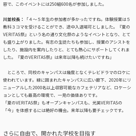
容で、このイベントには250組600名が参加しました。
川並校長：
「４〜５年生の参加者が多かったですね。体験授業は５
教科３コマを受けることができ、途中入退場可としました。『夏の
VERITAS祭』という名の通り文化祭のようなイベントとなり、とて
も盛り上がりました。有志の生徒たちも参加し、授業のアシストを
したり、施設内を案内したりと、とても熱心にサポートしてくれま
した。『夏のVERITAS祭』は来年以降も続けたいですね」
ところで、同校のキャンパスは幾度となくテレビドラマのロケに
使われています。緑に囲まれたキャンパスに広い廊下、2020年にリ
ニューアルした2000名以上収容可能なカフェテリアなど、ロケーシ
ョンとしても最高の環境で、一見の価値ありです。
「夏のVERITAS祭」もオープンキャンパスも、光英VERITASの
「今」を体感するには絶好の機会。来年以降も要チェックです。
さらに自由で、開かれた学校を目指す