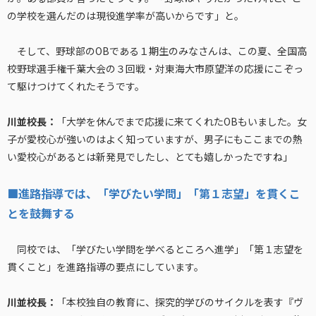
の学校を選んだのは現役進学率が高いからです」と。
そして、野球部のOBである１期生のみなさんは、この夏、全国高
校野球選手権千葉大会の３回戦・対東海大市原望洋の応援にこぞっ
て駆けつけてくれたそうです。
川並校長：
「大学を休んでまで応援に来てくれたOBもいました。女
子が愛校心が強いのはよく知っていますが、男子にもここまでの熱
い愛校心があるとは新発見でしたし、とても嬉しかったですね」
■進路指導では、「学びたい学問」「第１志望」を貫くこ
とを鼓舞する
同校では、「学びたい学問を学べるところへ進学」「第１志望を
貫くこと」を進路指導の要点にしています。
川並校長：
「本校独自の教育に、探究的学びのサイクルを表す『ヴ