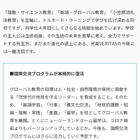
「理数・サイエンス教育」「英語・グローバル教育」「小笠原流礼
法教育」を主軸に、トルネード・ラーニングで学びを広げ深める同
校ですが、共学化４年目にしてさらなる挑戦を始めています。学校
の主人公は生徒自身、その生徒の未来を真摯に考え、全力でサポー
トする先生方。まだまだ進化の途上にある、光英VERITASの今後に
は一層注目です。
■国際交流プログラムが本格的に復活
グローバル教育の目標は人・社会・自然環境の保持に貢献す
る「次世代の地球を守るリーダー」を育成すること。そのた
め、「英語学習」「行事」「異文化交流」「地球的課題・知
識・理解・実践」「進路」「留学」を柱としてグローバル教
育を展開。とくにニュージーランドターム留学は、コロナ禍
前よりもバージョンアップしているとか。今後も、国際交流
プログラムにはさらに注力していく予定です。