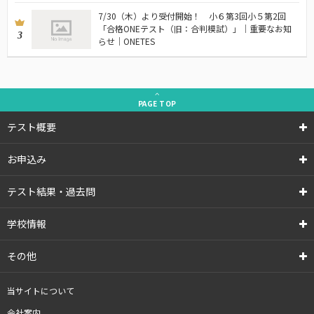
7/30（木）より受付開始！ 小６第3回小５第2回
「合格ONEテスト（旧：合判模試）」｜重要なお知
3
らせ｜ONETES
PAGE
TOP
テスト概要
お申込み
テスト結果・過去問
学校情報
その他
当サイトについて
会社案内