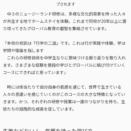
プされます
中３のニュージーランド研修は、多様な文化的背景を持った人々
が共生する地でホームステイを体験。これまで同校が20年以上に渡
り培ってきたグローバル教育の叡智を集結させています。
「本校の校訓は『行学の二道』です。これは行が実践や体験、学は
学問や理論を指します
これらの研修自体を中学生なりに意味づける振り返りを取り入れ
ます。さまざまな経験を普段の学びとグローバルに結び付けていく
コースにできればと思っています」
時には体当たりで自分自身の肌感を通じて、世界で生きている
人々の息遣いを感じていくのがこのコースの大きな特徴となってい
きます。かつ、それぞれの研修や授業は一連のつながりを持ち、生
徒たちの段階的な成長を促しています。
失敗などない！ 気概を持った学びで