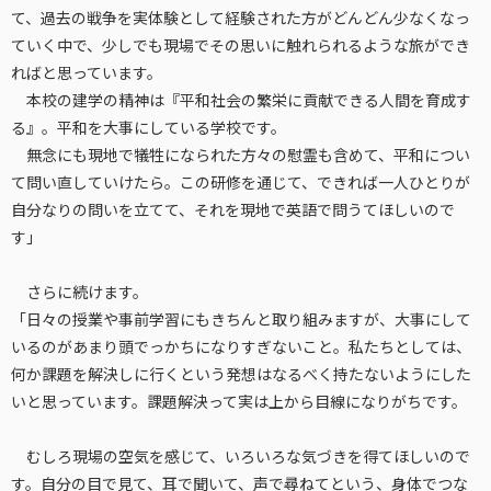
て、過去の戦争を実体験として経験された方がどんどん少なくなっ
ていく中で、少しでも現場でその思いに触れられるような旅ができ
ればと思っています。
本校の建学の精神は『平和社会の繁栄に貢献できる人間を育成す
る』。平和を大事にしている学校です。
無念にも現地で犠牲になられた方々の慰霊も含めて、平和につい
て問い直していけたら。この研修を通じて、できれば一人ひとりが
自分なりの問いを立てて、それを現地で英語で問うてほしいので
す」
さらに続けます。
「日々の授業や事前学習にもきちんと取り組みますが、大事にして
いるのがあまり頭でっかちになりすぎないこと。私たちとしては、
何か課題を解決しに行くという発想はなるべく持たないようにした
いと思っています。課題解決って実は上から目線になりがちです。
むしろ現場の空気を感じて、いろいろな気づきを得てほしいので
す。自分の目で見て、耳で聞いて、声で尋ねてという、身体でつな