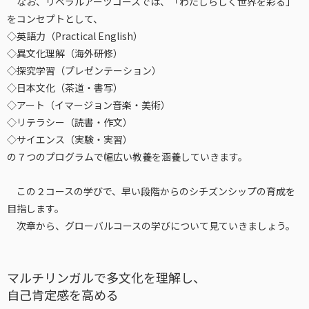
なお、リベラルアーツコースでは、「わたしらしく世界を彩る」
をコンセプトとして、
◇英語力（Practical English）
◇異文化理解（海外研修）
◇探究学習（プレゼンテーション）
◇日本文化（茶道・書写）
◇アート（イマージョン音楽・美術）
◇リテラシー（読書・作文）
◇サイエンス（実験・実習）
の７つのプログラムで幅広い教養を涵養していきます。
この２コースの学びで、早い段階からのシチズンシップの育成を
目指します。
次章から、グローバルコースの学びについて見ていきましょう。
マルチリンガルで多文化を理解し、
自己肯定感を高める