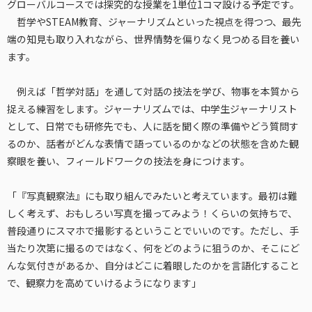
グローバルコースでは探究的な授業を1単位1コマ設ける予定です。
哲学やSTEAM教育、ジャーナリズムといった視点を得つつ、最先
端の知見も取り入れながら、世界情勢を偏りなく見つめる目を養い
ます。
例えば「哲学対話」を通して対話の技法を学び、物事を本質から
捉える練習をします。ジャーナリズムでは、中学生ジャーナリスト
として、日常でも研修先でも、人に話を聞く際の準備やどう質問す
るのか、話者がどんな表情で語っているのかなどの状態を含めた観
察眼を養い、フィールドワークの技法を身につけます。
「『写真観察法』にも取り組んでみたいと考えています。最初は難
しく考えず、おもしろい写真を撮ってみよう！くらいの気持ちで、
普段通りにスマホで撮影するということでいいのです。ただし、手
当たり次第に撮るのではなく、何をどのように狙うのか、そこにど
んな気付きがあるか、自分はどこに着眼したのかを言語化すること
で、観察力を高めていけるようになります」