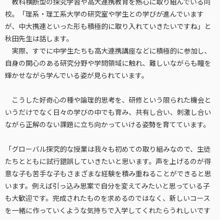
教科横断型の探究学習や高大連携教育を熱心に取り組んでいる同
校。「理系・理工系大学の研究室や学生との学びが進んでいます
が、中大携連といった形も積極的に取り入れていきたいですね」と
秋田先生は話します。
実際、すでに中学生たちも高大連携講座などに積極的に参加し、
自身の関心のある研究分野や学問領域に触れ、難しいながらも瞳を
輝かせながら学んでいる姿が見られています。
こうした好奇心の種や論理的思考を、研修という限られた機会と
いうだけでなく日々の学びの中でも育み、共有し合い、刺激し合い
ながら正解のない課題に立ち向かっていける姿勢を育てています。
「グローバル探究的な授業は我々も初めての取り組みなので、生徒
たちとともに試行錯誤していきたいと思います。声を上げるのが得
意な子も苦手な子もさまざまな経験を積み重ねることができると思
います。例えば引っ込み思案で自分を変えてみたいと思っている子
も大歓迎です。完成されたものを求めるのではなく、新しいコース
を一緒に作っていくような気持ちで入学してくれたらうれしいです