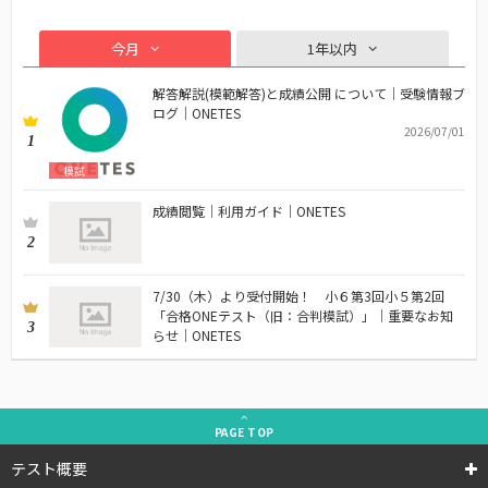
今月
1年以内
解答解説(模範解答)と成績公開 について｜受験情報ブ
ログ｜ONETES
2026/07/01
1
模試
成績閲覧｜利用ガイド｜ONETES
2
7/30（木）より受付開始！ 小６第3回小５第2回
「合格ONEテスト（旧：合判模試）」｜重要なお知
3
らせ｜ONETES
PAGE
TOP
テスト概要