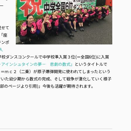
一
見せて
「座
テンポ
入
学校ダンスコンクールで中学校準入賞３位(＝全国6位)に入賞
－アインシュタインの夢－ 悲劇の数式」
というタイトルで
Ｅ＝ｍｃ２（二乗）が原子爆弾開発に使われてしまったという
でいた幼少期から数式の完成、そして戦争が激化していく様子
ス部のページより引用)」今後も活躍が期待されます。