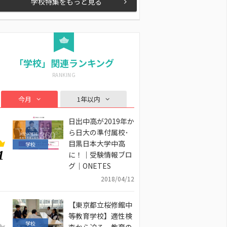
学校特集をもっと見る
「学校」関連ランキング
今月
1年以内
日出中高が2019年か
ら日大の準付属校･
目黒日本大学中高
学校
1
に！｜受験情報ブロ
グ｜ONETES
2018/04/12
【東京都立桜修館中
等教育学校】適性検
学校