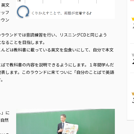
、英文
ャッフ
ラウン
ラウンドでは音読練習を行い、リスニングCDと同じよう
になることを目指します。
こんどは教科書に載っている英文を虫食いにして、自分で本文
とばで教科書の内容を説明できるようにします。１年間学んだ
発表します。このラウンドに来てついに「自分のことばで英語
す。
し」に
が自然