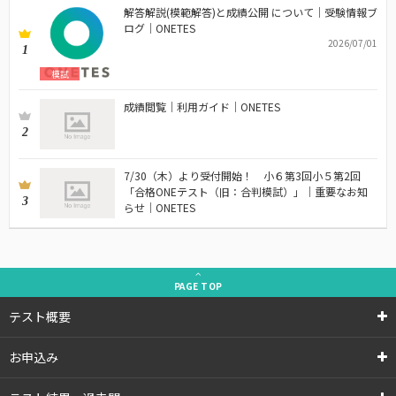
解答解説(模範解答)と成績公開 について｜受験情報ブ
ログ｜ONETES
2026/07/01
1
模試
成績閲覧｜利用ガイド｜ONETES
2
7/30（木）より受付開始！ 小６第3回小５第2回
「合格ONEテスト（旧：合判模試）」｜重要なお知
3
らせ｜ONETES
PAGE
TOP
テスト概要
お申込み