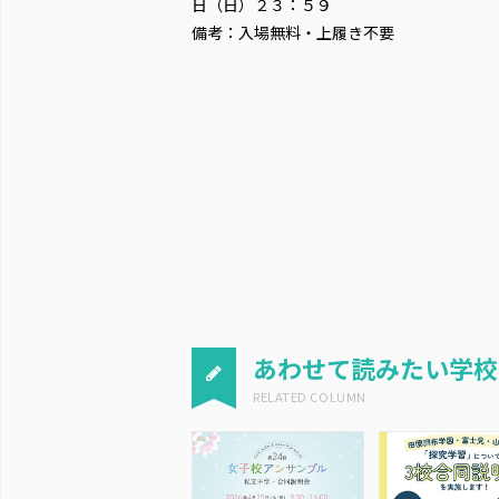
日（日）２３：５９
備考：入場無料・上履き不要
あわせて読みたい学校