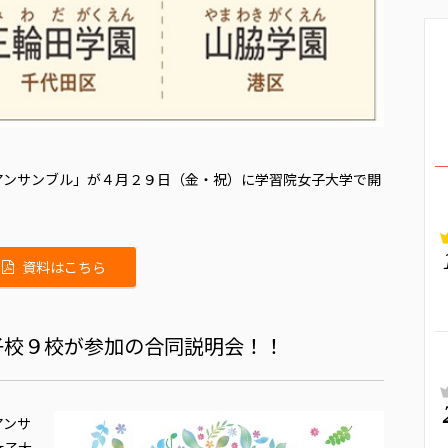
アンサンブル」が４月２９日（金・祝）に学習院女子大学で開
資料はこちら
子校９校が参加の合同説明会！！
アンサ