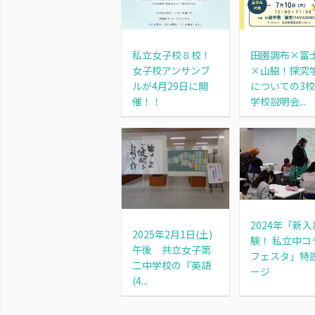
私立女子校８校！
田園調布×富
女子校アンサンブ
×山脇！探究
ルが4月29日に開
についての3
催！！
学校説明会...
2024年「新
2025年2月1日(土)
験！ 私立中コ
午後 共立女子第
フェスタ」特
二中学校の『英語
ージ
(4...