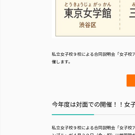
私立女子校９校による合同説明会「女子校
催します。
今年度は対面での開催！！女
私立女子校９校による合同説明会「女子校