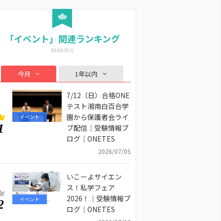
「イベント」関連ランキング
今月
1年以内
7/12（日）合格ONE
テスト湘南白百合学
園から保護者会ライ
イベント
1
ブ配信｜受験情報ブ
ログ｜ONETES
2026/07/05
いこーよサイエン
ス！私学フェア
2026！｜受験情報ブ
イベント
2
ログ｜ONETES