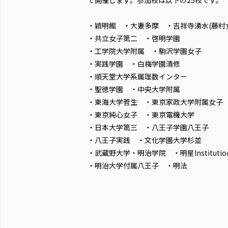
で開催します。参加校は以下の25校です。
・穎明館 ・大妻多摩 ・吉祥寺湧水(藤村
・共立女子第二 ・啓明学園
・工学院大学附属 ・駒沢学園女子
・実践学園 ・白梅学園清修
・順天堂大学系属理数インター
・聖徳学園 ・中央大学附属
・東海大学菅生 ・東京家政大学附属女子
・東京純心女子 ・東京電機大学
・日本大学第三 ・八王子学園八王子
・八王子実践 ・文化学園大学杉並
・武蔵野大学・明治学院 ・明星Institutio
・明治大学付属八王子 ・明法