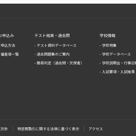
お申込み
テスト結果・過去問
学校情報
申込方法
テスト資料データベース
学校特集
偏差値一覧
過去問題集のご案内
学校データベース
簡易判定（過去問・欠席者）
学校説明会・行事日
入試要項・入試結果
護方針
特定商取引に関する法律に基づく表示
アクセス