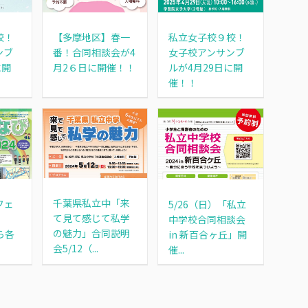
校！
【多摩地区】春一
私立女子校９校！
ンブ
番！合同相談会が4
女子校アンサンブ
に開
月2６日に開催！！
ルが4月29日に開
催！！
千葉県私立中「来
フェ
5/26（日）「私立
て見て感じて私学
中学校合同相談会
の魅力」合同説明
ら各
in 新百合ヶ丘」開
会5/12（...
催...