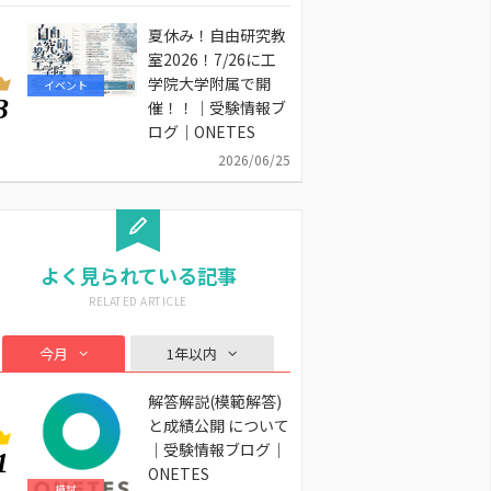
夏休み！自由研究教
室2026！7/26に工
学院大学附属で開
イベント
3
催！！｜受験情報ブ
ログ｜ONETES
2026/06/25
よく見られている記事
今月
1年以内
解答解説(模範解答)
と成績公開 について
｜受験情報ブログ｜
1
ONETES
模試