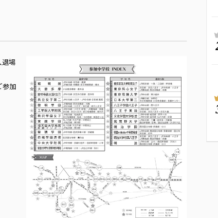
！
入退場
ご参加