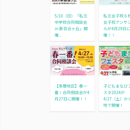
5/10（日）「私立
私立女子校８
中学校合同相談会
女子校アンサ
in 新百合ヶ丘」開
ルが4月29日
催...
催！！
【多摩地区】春一
子どもまなび
番！合同相談会が4
スタ2024が
月27日に開催！！
4/27（土）か
地で開催！