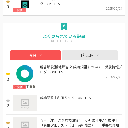
グ｜ONETES
3
2025/12/03
模試
よく見られている記事
今月
1年以内
解答解説(模範解答)と成績公開 について｜受験情報ブ
ログ｜ONETES
2026/07/01
1
模試
成績閲覧｜利用ガイド｜ONETES
2
7/30（木）より受付開始！ 小６第3回小５第2回
「合格ONEテスト（旧：合判模試）」｜重要なお知