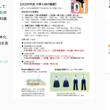
して
算)
の
2科選
本化
能を測
ページ