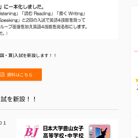
(国・算)入試を新設します！！
資料はこちら
)入試を新設！！
り１