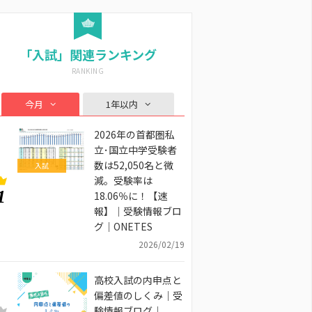
「入試」関連ランキング
今月
1年以内
2026年の首都圏私
立･国立中学受験者
数は52,050名と微
入試
減。受験率は
1
18.06％に！【速
報】｜受験情報ブロ
グ｜ONETES
2026/02/19
高校入試の内申点と
偏差値のしくみ｜受
験情報ブログ｜