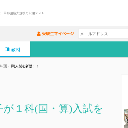
験 首都圏最大規模の公開テスト
受験生マイページ
教材
科(国・算)入試を新設！！
が１科(国・算)入試を