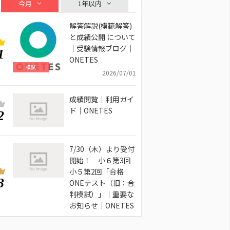
今月
1年以内
解答解説(模範解答)
と成績公開 について
｜受験情報ブログ｜
1
ONETES
模試
2026/07/01
成績閲覧｜利用ガイ
ド｜ONETES
2
7/30（木）より受付
開始！ 小６第3回
小５第2回「合格
3
ONEテスト（旧：合
判模試）」｜重要な
お知らせ｜ONETES