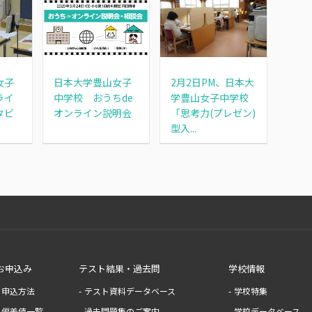
女子
日本大学豊山女子
2月2日PM、日本大
ライ
中学校 おうちde
学豊山女子中学校
タビ
オンライン説明会
「思考力(プレゼン)
.
型入...
お申込み
テスト結果・過去問
学校情報
申込方法
テスト資料データベース
学校特集
偏差値一覧
過去問題集のご案内
学校データベース