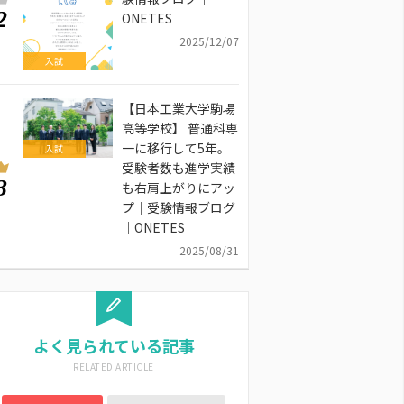
2
ONETES
2025/12/07
入試
【日本工業大学駒場
高等学校】 普通科専
一に移行して5年。
入試
受験者数も進学実績
3
も右肩上がりにアッ
プ｜受験情報ブログ
｜ONETES
2025/08/31
よく見られている記事