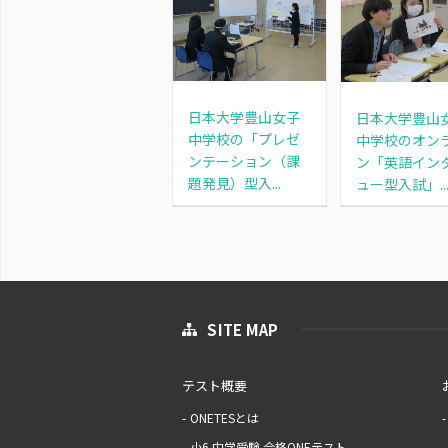
日本大学豊山女子
日本大学豊山
中学校の「プレゼ
中学校のオン
ンテーション（課
ン「英語イン
題発見）型入...
ュー型入試」..
SITE MAP
テスト概要
ONETESとは
小6 中学受験 合格ONEテスト