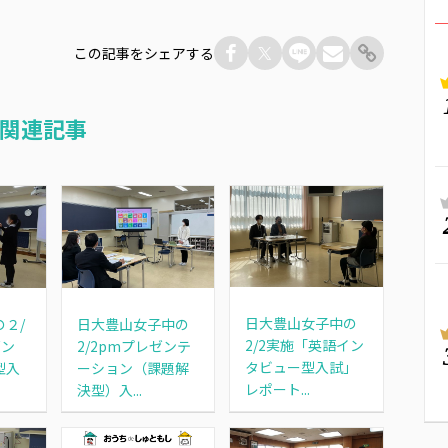
この記事をシェアする
関連記事
日大豊山女子中の
日大豊山女子中の
２/
2/2実施「英語イン
2/2pmプレゼンテ
ゼン
タビュー型入試」
ーション（課題解
型入
レポート...
決型）入...