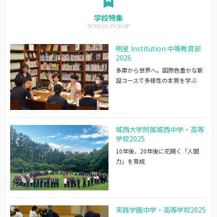
学校特集
明星 Institution 中等教育部
2026
多摩から世界へ。国際色豊かな新
設コースで多様性の本質を学ぶ
城西大学附属城西中学・高等
学校2025
10年後、20年後に花開く「人間
力」を育成
実践学園中学・高等学校2025