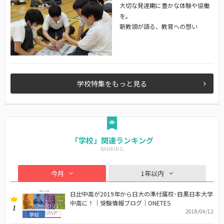
大切な発達期に豊かな体験や協働
を。
新教頭が語る、教育への想い
学校特集をもっと見る
「学校」関連ランキング
今月
1年以内
日出中高が2019年から日大の準付属校･目黒日本大学
中高に！｜受験情報ブログ｜ONETES
1
2018/04/12
学校