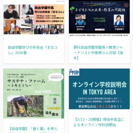
自由学園学びの共有会『まなコ
更科自由学園学園長×教育ジャ
レ』2026春
ーナリスト中曽根さん対談【後
半】
【3/13・20開催】現役中高生に
よるオンライン学校説明会
【自由学園】「食と農」を考え