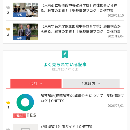
【東京都立桜修館中等教育学校】適性検査から迫
る、教育の本質！｜受験情報ブログ｜ONETES
2
学校
2026/02/15
【東京学芸大学附属国際中等教育学校】適性検査か
ら迫る、教育の本質！｜受験情報ブログ｜ONETES
3
2025/12/04
学校
よく見られている記事
今月
1年以内
解答解説(模範解答)と成績公開 について｜受験情報ブ
ログ｜ONETES
2026/07/01
1
模試
成績閲覧｜利用ガイド｜ONETES