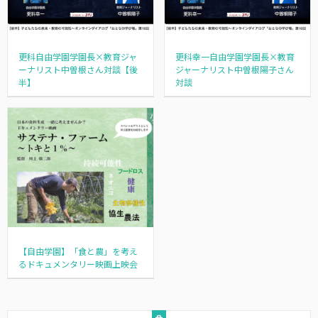
更科自由学園学園長×教育ジャ
更科幸一自由学園学園長×教育
ーナリスト中曽根さん対談【後
ジャーナリスト中曽根陽子さん
半】
対談
【自由学園】「食と農」を考え
るドキュメンタリー映画上映会