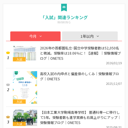
「入試」関連ランキング
今月
1年以内
2026年の首都圏私立･国立中学受験者数は52,050名
と微減。受験率は18.06％に！【速報】｜受験情報ブ
1
ログ｜ONETES
入試
2026/02/19
高校入試の内申点と偏差値のしくみ｜受験情報ブロ
グ｜ONETES
2025/12/07
2
入試
【日本工業大学駒場高等学校】 普通科専一に移行し
て5年。受験者数も進学実績も右肩上がりにアップ｜
3
受験情報ブログ｜ONETES
入試
2025/08/31