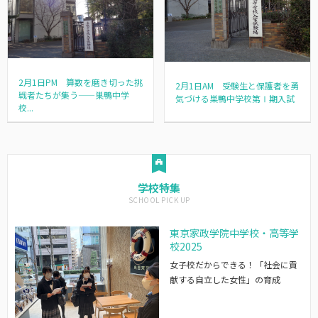
2月1日PM 算数を磨き切った挑
2月1日AM 受験生と保護者を勇
戦者たちが集う——巣鴨中学
気づける巣鴨中学校第Ⅰ期入試
校...
学校特集
東京家政学院中学校・高等学
校2025
女子校だからできる！「社会に貢
献する自立した女性」の育成