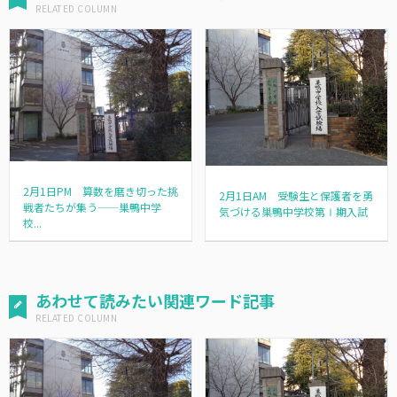
2月1日PM 算数を磨き切った挑
2月1日AM 受験生と保護者を勇
戦者たちが集う——巣鴨中学
気づける巣鴨中学校第Ⅰ期入試
校...
あわせて読みたい関連ワード記事