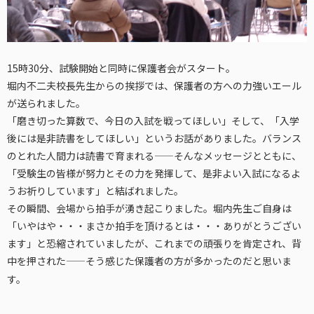
15時30分、試験開始と同時に保護者会がスタート。
堀内不二夫校長先生からの挨拶では、保護者の方への力強いエール
が送られました。
「磨き切った算数で、今日の入試を戦ってほしい」そして、「入学
後には是非読書をしてほしい」というお話がありました。バランス
のとれた人間力は読書で育まれる——そんなメッセージとともに、
「受験生の皆様が努力とその力を発揮して、是非よい入試になるよ
うお祈りしています」と結ばれました。
その瞬間、会場から拍手が湧き起こりました。堀内先生ご自身は
「いやはや・・・まさか拍手を頂けるとは・・・ありがとうござい
ます」と恐縮されていましたが、これまでの頑張りを肯定され、背
中を押された——そう感じた保護者の方が多かったのだと思いま
す。