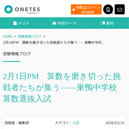
受験生ログイン
（新規登録）
テスト
学校データ
教材
HOME
受験情報ブログ
2月1日PM 算数を磨き切った挑戦者たちが集う——巣鴨中学校...
受験情報ブログ
2月1日PM 算数を磨き切った挑
戦者たちが集う——巣鴨中学校
算数選抜入試
投稿者：編集部
カテゴリ：
入試
2026/02/16