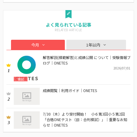
よく見られている記事
今月
1年以内
解答解説(模範解答)と成績公開 について｜受験情報ブ
ログ｜ONETES
2026/07/01
1
模試
成績閲覧｜利用ガイド｜ONETES
2
7/30（木）より受付開始！ 小６第3回小５第2回
「合格ONEテスト（旧：合判模試）」｜重要なお知
3
らせ｜ONETES