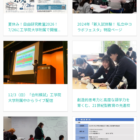
夏休み！自由研究教室2026！
2024年「新入試体験！ 私立中コ
7/26に工学院大学附属で開催...
ラボフェスタ」特設ページ
12/3（日）「合判模試」工学院
創造的思考力と高度な語学力を
大学附属中からライブ配信
育くむ、21世紀型教育の先進校