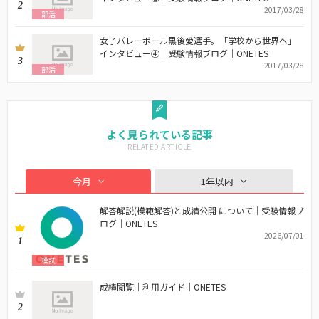
2
2017/03/28
部活
女子バレーボール黒後愛選手。「学校から世界へ」
インタビュー④｜受験情報ブログ｜ONETES
3
2017/03/28
部活
よく見られている記事
今月
1年以内
解答解説(模範解答)と成績公開 について｜受験情報ブ
ログ｜ONETES
2026/07/01
1
模試
成績閲覧｜利用ガイド｜ONETES
2