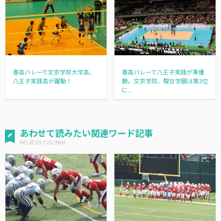
春高バレーで八王子実践が準優
春高バレーで文京学院大学高、
勝。文京学院、駿台学園は第3位
八王子実践高が躍動！
に...
あわせて読みたい関連ワード記事