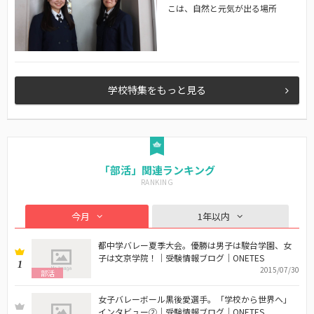
こは、自然と元気が出る場所
学校特集をもっと見る
「部活」関連ランキング
今月
1年以内
都中学バレー夏季大会。優勝は男子は駿台学園、女
子は文京学院！｜受験情報ブログ｜ONETES
1
2015/07/30
部活
女子バレーボール黒後愛選手。「学校から世界へ」
インタビュー②｜受験情報ブログ｜ONETES