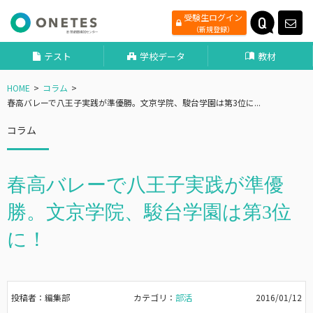
受験生ログイン
（新規登録）
テスト
学校データ
教材
HOME
コラム
春高バレーで八王子実践が準優勝。文京学院、駿台学園は第3位に...
コラム
春高バレーで八王子実践が準優
勝。文京学院、駿台学園は第3位
に！
投稿者：編集部
カテゴリ：
部活
2016/01/12