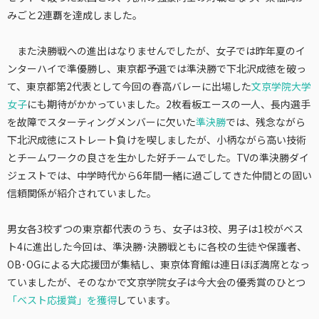
みごと2連覇を達成しました。
また決勝戦への進出はなりませんでしたが、女子では昨年夏のイ
ンターハイで準優勝し、東京都予選では準決勝で下北沢成徳を破っ
て、東京都第2代表として今回の春高バレーに出場した
文京学院大学
女子
にも期待がかかっていました。2枚看板エースの一人、長内選手
を故障でスターティングメンバーに欠いた
準決勝
では、残念ながら
下北沢成徳にストレート負けを喫しましたが、小柄ながら高い技術
とチームワークの良さを生かした好チームでした。TVの準決勝ダイ
ジェストでは、中学時代から6年間一緒に過ごしてきた仲間との固い
信頼関係が紹介されていました。
男女各3校ずつの東京都代表のうち、女子は3校、男子は1校がベス
ト4に進出した今回は、準決勝･決勝戦ともに各校の生徒や保護者、
OB･OGによる大応援団が集結し、東京体育館は連日ほぼ満席となっ
ていましたが、そのなかで文京学院女子は今大会の優秀賞のひとつ
「ベスト応援賞」を獲得
しています。