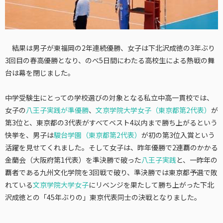
結果は男子が東福岡の2年連続優勝、女子は下北沢成徳の3年ぶり
3回目の春高優勝となり、のべ5日間にわたる高校生による熱戦の舞
台は幕を閉じました。
中学受験生にとっての学校選びの対象となる私立中高一貫校では、
女子の
八王子実践が準優勝
、
文京学院大学女子（東京都第2代表）
が
第3位と、東京都の3代表がすべてベスト4以内まで勝ち上がるという
快挙を、男子は
駿台学園（東京都第2代表）
が初の第3位入賞という
活躍を見せてくれました。そして女子は、昨年優勝で2連覇のかかる
金蘭会（大阪府第1代表）を準決勝で破った
八王子実践
と、一昨年の
覇者である九州文化学院を3回戦で破り、準決勝では東京都予選で敗
れている
文京学院大学女子
にリベンジを果たして勝ち上がった下北
沢成徳との「45年ぶりの」東京代表同士の決戦となりました。