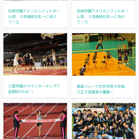
佼成学園アメリカンフットボー
佼成学園アメリカンフットボー
ル部、３年連続日本一に向け
ル部、３年連続日本一に向け
て！②
て！①
八雲学園がウインターカップで
春高バレーで文京学院大学高、
全国BEST4に！
八王子実践高が躍動！