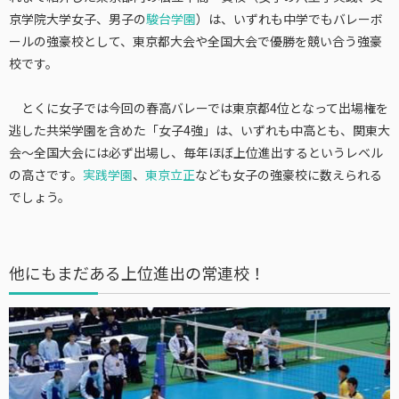
京学院大学女子
、男子の
駿台学園
）は、いずれも中学でもバレーボ
ールの強豪校として、
東京都大会
や
全国大会
で優勝を競い合う強豪
校です。
とくに女子では今回の春高バレーでは東京都4位となって出場権を
逃した共栄学園を含めた「女子4強」は、いずれも中高とも、関東大
会～全国大会には必ず出場し、毎年ほぼ上位進出するというレベル
の高さです。
実践学園
、
東京立正
なども女子の強豪校に数えられる
でしょう。
他にもまだある上位進出の常連校！