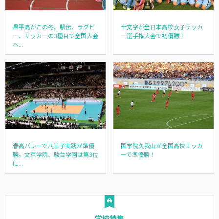
昌平高がこの冬、駅伝、ラグビ
十文字が全日本高校女子サッカ
ー、サッカーの3種目で全国大会
ー選手権大会で初優勝！
へ...
春高バレーで八王子実践が準優
国学院久我山が全国高校サッカ
勝。文京学院、駿台学園は第3位
ーで準優勝！
に...
学校特集