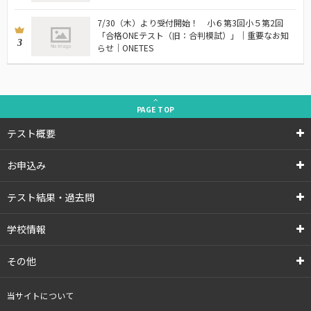
7/30（木）より受付開始！ 小６第3回小５第2回
「合格ONEテスト（旧：合判模試）」｜重要なお知
3
らせ｜ONETES
PAGE
TOP
テスト概要
お申込み
テスト結果・過去問
学校情報
その他
当サイトについて