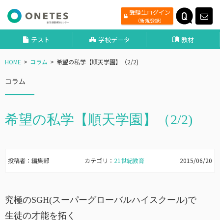
受験生ログイン
（新規登録）
テスト
学校データ
教材
HOME
コラム
希望の私学【順天学園】（2/2)
コラム
希望の私学【順天学園】（2/2)
投稿者：編集部
カテゴリ：
21世紀教育
2015/06/20
究極のSGH(スーパーグローバルハイスクール)で
生徒の才能を拓く