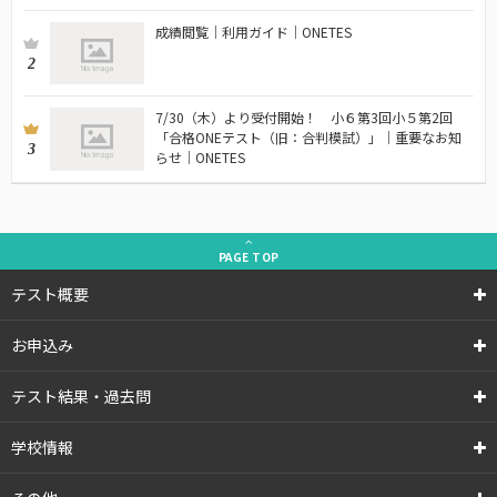
成績閲覧｜利用ガイド｜ONETES
2
7/30（木）より受付開始！ 小６第3回小５第2回
「合格ONEテスト（旧：合判模試）」｜重要なお知
3
らせ｜ONETES
PAGE
TOP
テスト概要
お申込み
テスト結果・過去問
学校情報