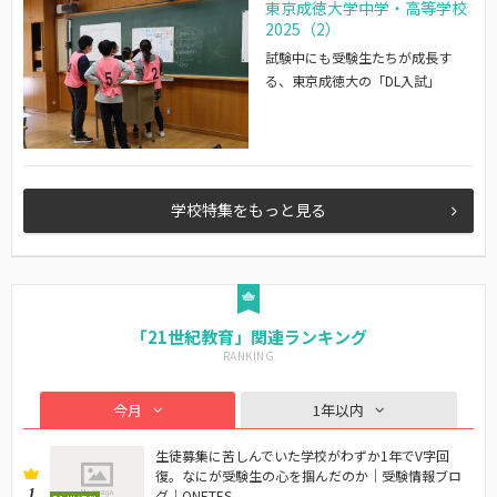
東京成徳大学中学・高等学校
2025（2）
試験中にも受験生たちが成長す
る、東京成徳大の「DL入試」
学校特集をもっと見る
「21世紀教育」関連ランキング
今月
1年以内
生徒募集に苦しんでいた学校がわずか1年でV字回
復。なにが受験生の心を掴んだのか｜受験情報ブロ
1
グ｜ONETES