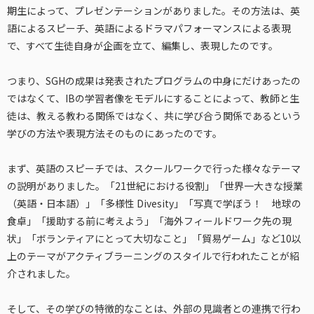
期生によって、プレゼンテーションがありました。その方法は、英
語によるスピーチ、英語によるドラマパフォーマンスによる表現
で、すべて生徒自身が企画を立て、編集し、表現したのです。
つまり、SGHの成果は発表されたプログラムの中身にだけあったの
ではなくて、IBの学習者像をモデルにすることによって、教師と生
徒は、教える教わる関係ではなく、共に学び合う関係であるという
学びの方法や表現方法そのものにあったのです。
まず、英語のスピーチでは、スクールワークで行った様々なテーマ
の説明がありました。「21世紀における役割」「世界一大きな授業
（英語・日本語）」「多様性 Divesity」「写真で学ぼう！ 地球の
食卓」「援助する前に考えよう」「海外フィールドワーク先の現
状」「ボランティアにとって大切なこと」「貿易ゲーム」など10以
上のテーマがアクティブラーニングのスタイルで行われたことが紹
介されました。
そして、その学びの特徴的なことは、外部の見識者との連携で行わ