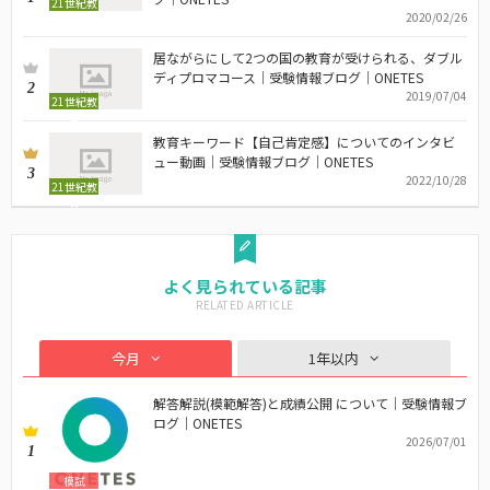
21世紀教
2020/02/26
育
居ながらにして2つの国の教育が受けられる、ダブル
ディプロマコース｜受験情報ブログ｜ONETES
2
2019/07/04
21世紀教
育
教育キーワード【自己肯定感】についてのインタビ
ュー動画｜受験情報ブログ｜ONETES
3
2022/10/28
21世紀教
育
よく見られている記事
今月
1年以内
解答解説(模範解答)と成績公開 について｜受験情報ブ
ログ｜ONETES
2026/07/01
1
模試