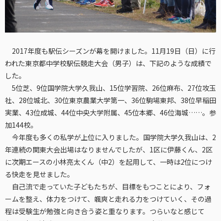
2017年度も駅伝シーズンが幕を開けました。11月19日（日）に行
われた東京都中学校駅伝競走大会（男子）は、下記のような成績で
した。
5位芝、9位国学院大学久我山、15位学習院、26位麻布、27位攻玉
社、28位城北、30位東京農業大学第一、36位駒場東邦、38位早稲田
実業、43位成城、44位中央大学附属、45位本郷、46位海城……。参
加144校。
今年度も多くの私学が上位に入りました。国学院大学久我山は、2
年連続の関東大会出場はなりませんでしたが、1区に伊藤くん、2区
に次期エースの小林亮太くん（中2）を起用して、一時は2位につけ
る快走を見せました。
自己流で走っていた子どもたちが、目標をもつことにより、フォ
ームを整え、体力をつけて、颯爽と走れる力をつけていく、その過
程は受験生が勉強と向き合う姿と重なります。つらいなと感じて