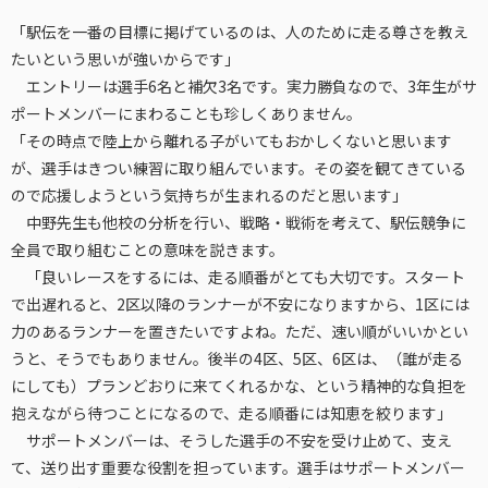
「駅伝を一番の目標に掲げているのは、人のために走る尊さを教え
たいという思いが強いからです」
エントリーは選手6名と補欠3名です。実力勝負なので、3年生がサ
ポートメンバーにまわることも珍しくありません。
「その時点で陸上から離れる子がいてもおかしくないと思います
が、選手はきつい練習に取り組んでいます。その姿を観てきている
ので応援しようという気持ちが生まれるのだと思います」
中野先生も他校の分析を行い、戦略・戦術を考えて、駅伝競争に
全員で取り組むことの意味を説きます。
「良いレースをするには、走る順番がとても大切です。スタート
で出遅れると、2区以降のランナーが不安になりますから、1区には
力のあるランナーを置きたいですよね。ただ、速い順がいいかとい
うと、そうでもありません。後半の4区、5区、6区は、（誰が走る
にしても）プランどおりに来てくれるかな、という精神的な負担を
抱えながら待つことになるので、走る順番には知恵を絞ります」
サポートメンバーは、そうした選手の不安を受け止めて、支え
て、送り出す重要な役割を担っています。選手はサポートメンバー