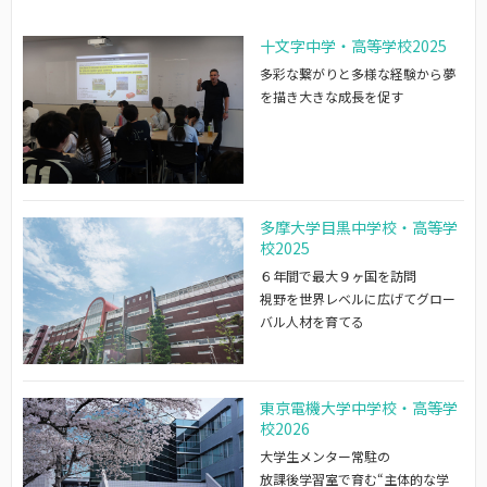
十文字中学・高等学校2025
多彩な繋がりと多様な経験から夢
を描き大きな成長を促す
多摩大学目黒中学校・高等学
校2025
６年間で最大９ヶ国を訪問
視野を世界レベルに広げてグロー
バル人材を育てる
東京電機大学中学校・高等学
校2026
大学生メンター常駐の
放課後学習室で育む“主体的な学