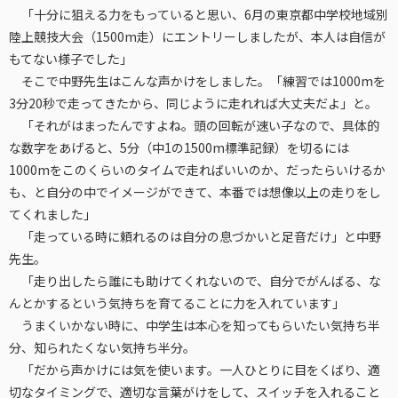
「十分に狙える力をもっていると思い、6月の東京都中学校地域別
陸上競技大会（1500m走）にエントリーしましたが、本人は自信が
もてない様子でした」
そこで中野先生はこんな声かけをしました。「練習では1000mを
3分20秒で走ってきたから、同じように走れれば大丈夫だよ」と。
「それがはまったんですよね。頭の回転が速い子なので、具体的
な数字をあげると、5分（中1の1500m標準記録）を切るには
1000mをこのくらいのタイムで走ればいいのか、だったらいけるか
も、と自分の中でイメージができて、本番では想像以上の走りをし
てくれました」
「走っている時に頼れるのは自分の息づかいと足音だけ」と中野
先生。
「走り出したら誰にも助けてくれないので、自分でがんばる、な
んとかするという気持ちを育てることに力を入れています」
うまくいかない時に、中学生は本心を知ってもらいたい気持ち半
分、知られたくない気持ち半分。
「だから声かけには気を使います。一人ひとりに目をくばり、適
切なタイミングで、適切な言葉がけをして、スイッチを入れること