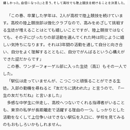
「この春、卒業した学年は、2人が高校で陸上競技を続けていま
す。高校の陸上競技部は強化クラブなので、高みをめざして挑戦す
る生徒が増えることはとても嬉しいことですが、陸上競技ではなく
ても、その子にぴったりの部活動を選んでくれた時は同じように嬉
しい気持ちになります。それは3年間の活動を通して自分と向き合
い、自分をよく理解するとともに、自分でがんばるという心構えが
できた証だからです」
この春、ワンダーフォーゲル部に入った生徒（高1）もその一人で
した。
「駅伝は走っていませんが、こつこつと頑張ることができる生
徒。入部の動機を尋ねると『友だちに誘われた』と言うので、『一
生の友だちだね』と言いました」
多感な中学生に伴走し、高校へつないでくれる指導者がいること
も、東京の私学が長距離走で活躍する理由の一つ。しっかりとした
活動をなくして上位争いはできない駅伝を入口に、学校を見てみる
のもおもしろいかもしれません。