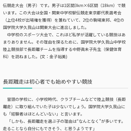
伝競走大会（男子）です。男子は1区間3km×6区間（18km）で競
います。この大会は全国・関東中学校駅伝競走東京都代表選考会
（上位4校が出場権を獲得）を兼ねていて、2位の駒場東邦、4位の
国学院大学久我山は関東大会に進出しました。
中学校のスポーツ大会で、これほど私学が活躍している競技はあ
まりありません。その理由を探るために、国学院大学久我山中学校
陸上競技部で長距離チームを指導する中野眞未子先生（保健体育
科）を訪ねました。(文：金子裕美)
長距離走は初心者でも始めやすい競技
冒頭の学校に、小学校時代、クラブチームなどで陸上競技（長距
離走）に取り組んでいた子は少ないでしょう。国学院大学久我山に
も「経験者はほとんどいない」と言います。
「しかも、長距離走を選ぶ子の理由は“なんとなく”が多いです。
走ることなら自分にもできそう、と思うようです」