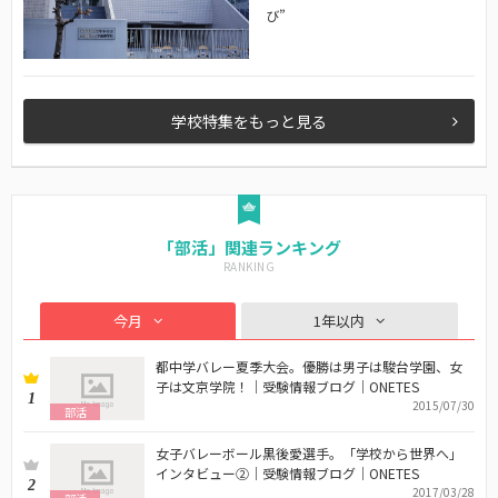
び”
学校特集をもっと見る
「部活」関連ランキング
今月
1年以内
都中学バレー夏季大会。優勝は男子は駿台学園、女
子は文京学院！｜受験情報ブログ｜ONETES
1
2015/07/30
部活
女子バレーボール黒後愛選手。「学校から世界へ」
インタビュー②｜受験情報ブログ｜ONETES
2
2017/03/28