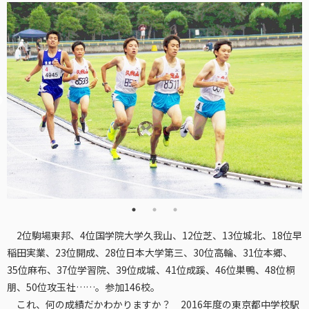
2位駒場東邦、4位国学院大学久我山、12位芝、13位城北、18位早
稲田実業、23位開成、28位日本大学第三、30位高輪、31位本郷、
35位麻布、37位学習院、39位成城、41位成蹊、46位巣鴨、48位桐
朋、50位攻玉社……。参加146校。
これ、何の成績だかわかりますか？ 2016年度の東京都中学校駅