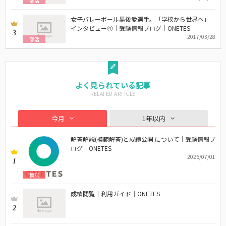
部活
女子バレーボール黒後愛選手。「学校から世界へ」
インタビュー④｜受験情報ブログ｜ONETES
3
2017/03/28
部活
よく見られている記事
今月
1年以内
解答解説(模範解答)と成績公開 について｜受験情報ブ
ログ｜ONETES
2026/07/01
1
模試
成績閲覧｜利用ガイド｜ONETES
2