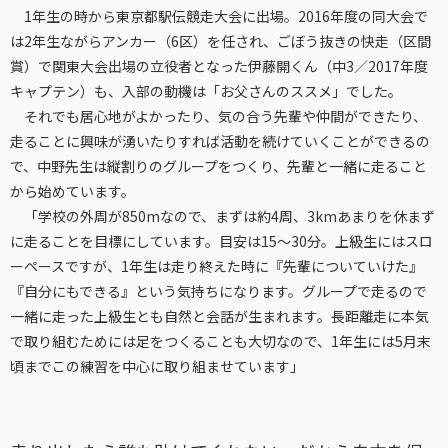
1年生の時から東京都駅伝競走大会に出場。2016年度の同大会で
は2年生ながらアンカー（6区）を任され、ごぼう抜きの快走（区間
賞）で関東大会出場の立役者となった伊藤開くん（中3／2017年度
キャプテン）も、入部の動機は「お父さんのススメ」でした。
それでも居心地がよかったり、気の合う先輩や仲間ができたり、
走ることに興味が湧いたりすれば活動を続けていくことができるの
で、中野先生は縦割りのグループをつくり、先輩と一緒に走ること
から始めています。
「学校の外周が850mなので、まずは約4周、3kmあまりを休まず
に走ることを目標にしています。目安は15〜30分。上級生にはスロ
ーペースですが、1年生は走り終えた時に『先輩についていけた』
『自分にもできる』という気持ちになります。グループで走るので
一緒に走った上級生とも自然と会話が生まれます。長距離走に本気
で取り組むためには足をつくることも大切なので、1年生には5月末
頃までこの練習を中心に取り組ませています」