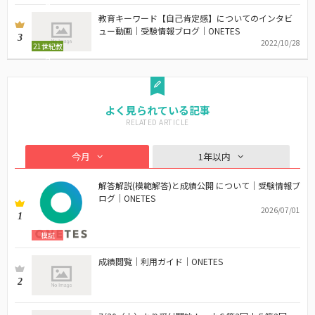
育
教育キーワード【自己肯定感】についてのインタビ
ュー動画｜受験情報ブログ｜ONETES
3
2022/10/28
21世紀教
育
よく見られている記事
今月
1年以内
解答解説(模範解答)と成績公開 について｜受験情報ブ
ログ｜ONETES
2026/07/01
1
模試
成績閲覧｜利用ガイド｜ONETES
2