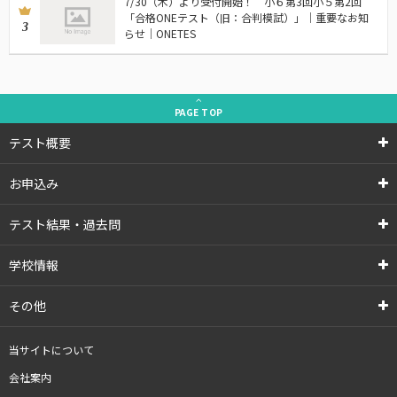
7/30（木）より受付開始！ 小６第3回小５第2回
「合格ONEテスト（旧：合判模試）」｜重要なお知
3
らせ｜ONETES
PAGE
TOP
テスト概要
お申込み
テスト結果・過去問
学校情報
その他
当サイトについて
会社案内