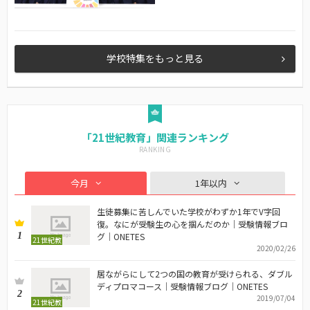
学校特集をもっと見る
「21世紀教育」関連ランキング
今月
1年以内
生徒募集に苦しんでいた学校がわずか1年でV字回
復。なにが受験生の心を掴んだのか｜受験情報ブロ
1
グ｜ONETES
21世紀教
2020/02/26
育
居ながらにして2つの国の教育が受けられる、ダブル
ディプロマコース｜受験情報ブログ｜ONETES
2
2019/07/04
21世紀教