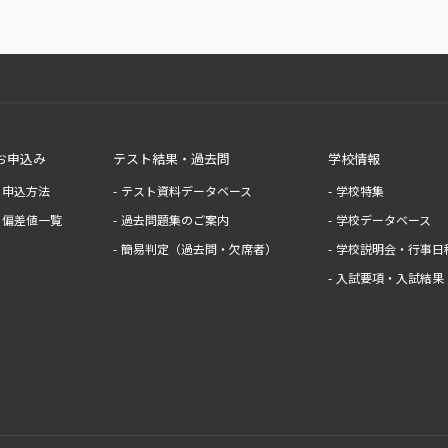
お申込み
テスト結果・過去問
学校情報
申込方法
テスト資料データベース
学校特集
偏差値一覧
過去問題集のご案内
学校データベース
簡易判定（過去問・欠席者）
学校説明会・行事日
入試要項・入試結果