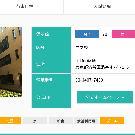
行事日程
入試要項
偏差値
70
男子
女子
区分
共学校
〒1508366
住所
東京都渋谷区渋谷４-４-２５
電話番号
03-3407-7463
公式ホームページ
公式HP
制服
寮
給食
食堂利用可
プール