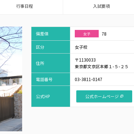
行事日程
入試要項
偏差値
78
女子
区分
女子校
〒1130033
住所
東京都文京区本郷１-５-２５
電話番号
03-3811-0147
公式ホームページ
公式HP