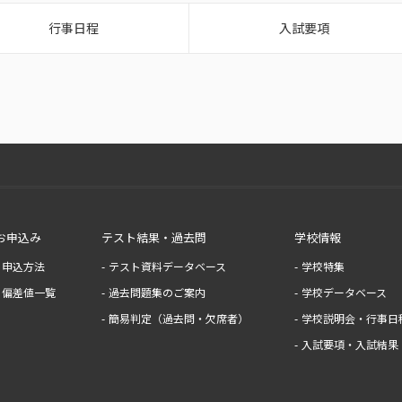
行事日程
入試要項
お申込み
テスト結果・過去問
学校情報
申込方法
テスト資料データベース
学校特集
偏差値一覧
過去問題集のご案内
学校データベース
簡易判定（過去問・欠席者）
学校説明会・行事日
入試要項・入試結果