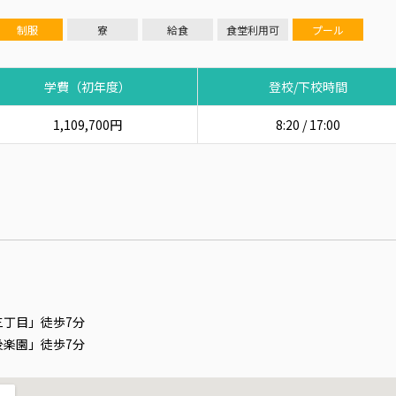
制服
寮
給食
食堂利用可
プール
学費（初年度）
登校/下校時間
1,109,700円
8:20 / 17:00
丁目」徒歩7分
楽園」徒歩7分