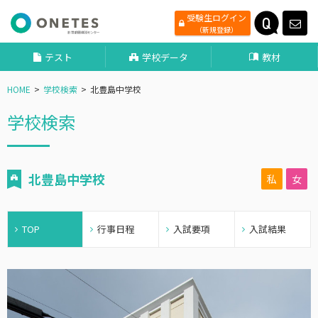
受験生ログイン
（新規登録）
テスト
学校データ
教材
HOME
学校検索
北豊島中学校
学校検索
北豊島中学校
私
女
TOP
行事日程
入試要項
入試結果