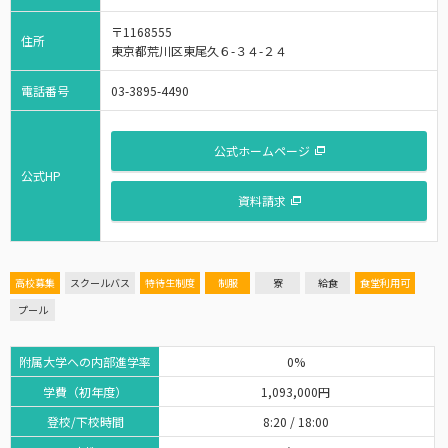
〒1168555
住所
東京都荒川区東尾久６-３４-２４
電話番号
03-3895-4490
公式ホームページ
公式HP
資料請求
高校募集
スクールバス
特待生制度
制服
寮
給食
食堂利用可
プール
附属大学への内部進学率
0%
学費（初年度）
1,093,000円
登校/下校時間
8:20 / 18:00