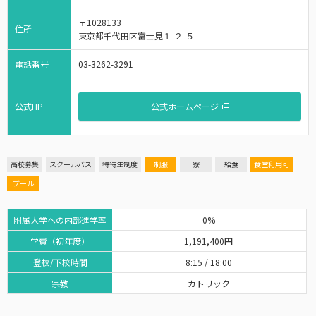
〒1028133
住所
東京都千代田区富士見１-２-５
電話番号
03-3262-3291
公式HP
公式ホームページ
高校募集
スクールバス
特待生制度
制服
寮
給食
食堂利用可
プール
附属大学への内部進学率
0%
学費（初年度）
1,191,400円
登校/下校時間
8:15 / 18:00
宗教
カトリック