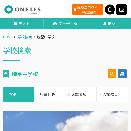
受験生ログイン
（新規登録）
テスト
学校データ
教材
HOME
学校検索
暁星中学校
学校検索
暁星中学校
私
男
TOP
行事日程
入試要項
入試結果