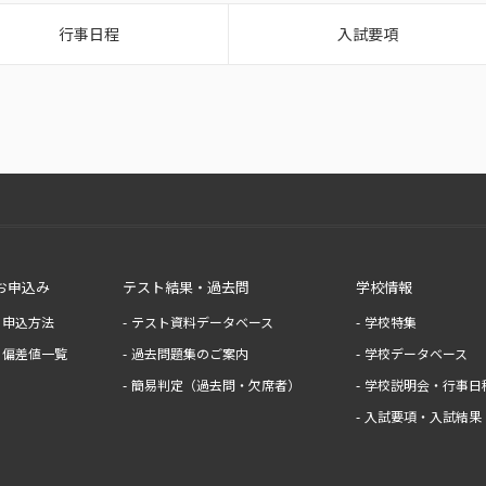
行事日程
入試要項
お申込み
テスト結果・過去問
学校情報
申込方法
テスト資料データベース
学校特集
偏差値一覧
過去問題集のご案内
学校データベース
簡易判定（過去問・欠席者）
学校説明会・行事日
入試要項・入試結果