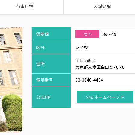
行事日程
入試要項
偏差値
39～49
女子
区分
女子校
〒1128612
住所
東京都文京区白山５-６-６
電話番号
03-3946-4434
公式ホームページ
公式HP