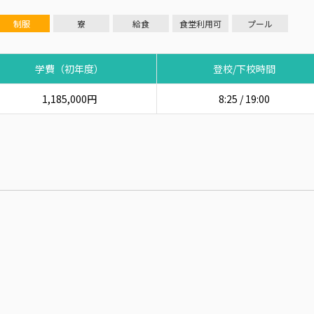
制服
寮
給食
食堂利用可
プール
学費（初年度）
登校/下校時間
1,185,000円
8:25 / 19:00