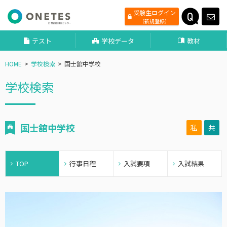
受験生ログイン
（新規登録）
テスト
学校データ
教材
HOME
学校検索
国士舘中学校
学校検索
国士舘中学校
私
共
TOP
行事日程
入試要項
入試結果