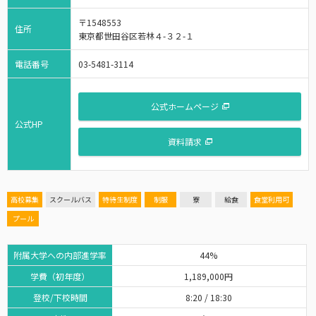
〒1548553
住所
東京都世田谷区若林４-３２-１
電話番号
03-5481-3114
公式ホームページ
公式HP
資料請求
高校募集
スクールバス
特待生制度
制服
寮
給食
食堂利用可
プール
附属大学への内部進学率
44%
学費（初年度）
1,189,000円
登校/下校時間
8:20 / 18:30