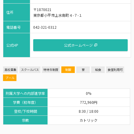
〒1870021
住所
東京都小平市上水南町４-７-１
電話番号
042-321-0312
公式HP
公式ホームページ
高校募集
スクールバス
特待生制度
制服
寮
給食
食堂利用可
プール
附属大学への内部進学率
0%
学費（初年度）
772,960円
登校/下校時間
8:30 / 18:00
宗教
カトリック