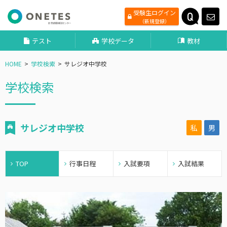
受験生ログイン
（新規登録）
テスト
学校データ
教材
HOME
学校検索
サレジオ中学校
学校検索
サレジオ中学校
私
男
TOP
行事日程
入試要項
入試結果