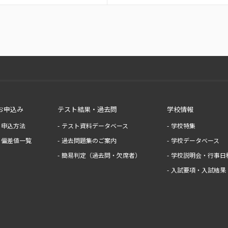
お申込み
テスト結果・過去問
学校情報
申込方法
テスト資料データベース
学校特集
偏差値一覧
過去問題集のご案内
学校データベース
簡易判定（過去問・欠席者）
学校説明会・行事日
入試要項・入試結果