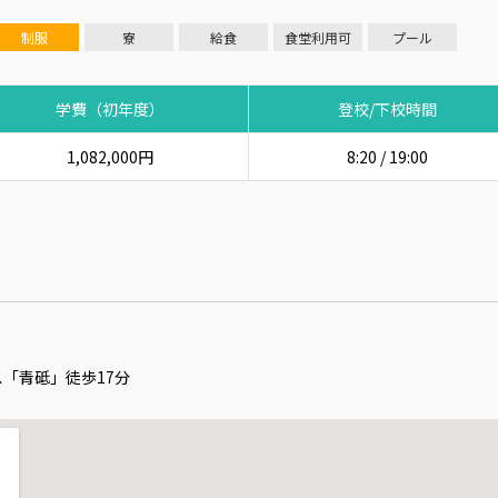
制服
寮
給食
食堂利用可
プール
学費（初年度）
登校/下校時間
1,082,000円
8:20 / 19:00
「青砥」徒歩17分