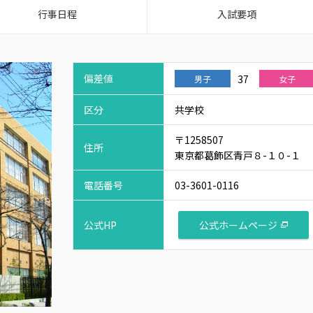
行事日程
入試要項
偏差値
37
男子
女子
区分
共学校
〒1258507
住所
東京都葛飾区青戸８-１０-１
電話番号
03-3601-0116
公式ホームページ
公式HP