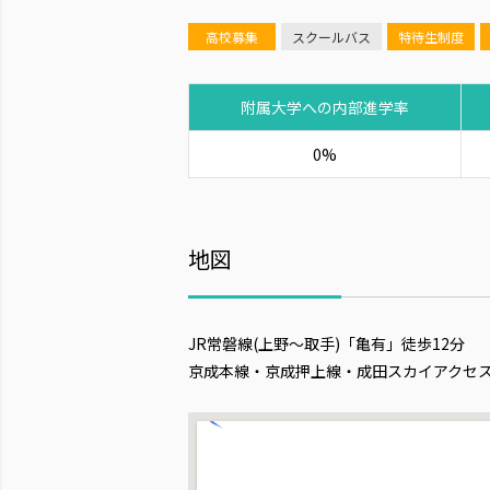
高校募集
スクールバス
特待生制度
附属大学への内部進学率
0%
地図
JR常磐線(上野～取手)「亀有」徒歩12分
京成本線・京成押上線・成田スカイアクセス