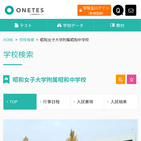
受験生ログイン
（新規登録）
テスト
学校データ
教材
HOME
学校検索
昭和女子大学附属昭和中学校
学校検索
昭和女子大学附属昭和中学校
私
女
TOP
行事日程
入試要項
入試結果