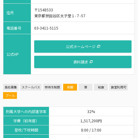
〒1548533
住所
東京都世田谷区太子堂１-７-57
電話番号
03-3411-5115
公式ホームページ
公式HP
資料請求
高校募集
スクールバス
特待生制度
制服
寮
給食
食堂利用可
プール
附属大学への内部進学率
32%
学費（初年度）
1,517,200円
登校/下校時間
8:00 / 17:00