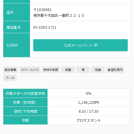
〒1020082
住所
東京都千代田区一番町２２-１０
電話番号
03-3263-1711
公式HP
公式ホームページ
高校募集
スクールバス
特待生制度
制服
寮
給食
食堂利用可
プール
附属大学への内部進学率
0%
学費（初年度）
1,140,220円
登校/下校時間
8:10 / 17:30
宗教
プロテスタント