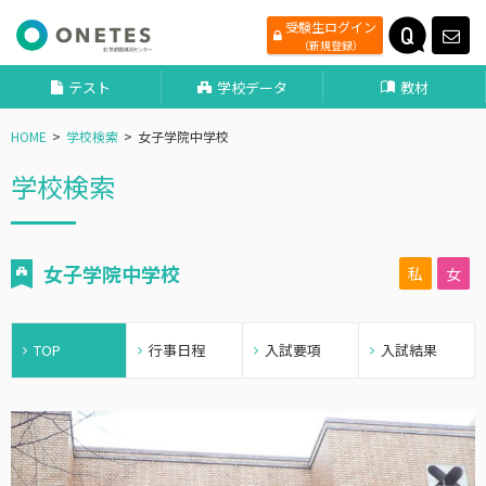
受験生ログイン
（新規登録）
テスト
学校データ
教材
HOME
学校検索
女子学院中学校
学校検索
女子学院中学校
私
女
TOP
行事日程
入試要項
入試結果